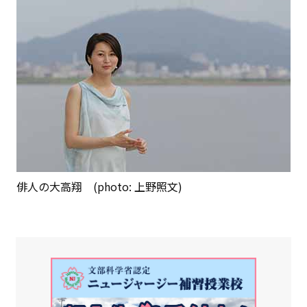
俳人の大高翔 (photo: 上野照文)