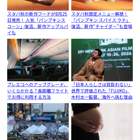
スタバ秋の新作フードが8月25
スタバ秋限定メニュー解禁！
日発売！ 人気「パンプキンス
「パンプキン スパイス ラテ」
コーン」復活、新作アップルパ
復活、新作“チャイダー”も登場
イも
プレエコへのアップグレード、
「日本人らしさは背負わない」
いくらかかる？長距離フライト
世界で評価された「FUJIKO」
でお得に利用する方法
木村太一監督、海外へ挑む理由