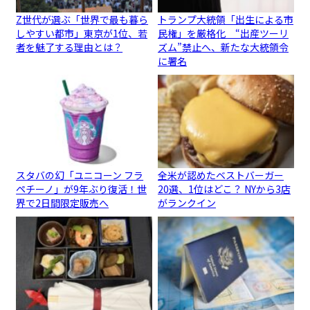
Z世代が選ぶ「世界で最も暮ら
トランプ大統領「出生による市
しやすい都市」東京が1位、若
民権」を厳格化 “出産ツーリ
者を魅了する理由とは？
ズム”禁止へ、新たな大統領令
に署名
スタバの幻「ユニコーン フラ
全米が認めたベストバーガー
ペチーノ」が9年ぶり復活！世
20選、1位はどこ？ NYから3店
界で2日間限定販売へ
がランクイン