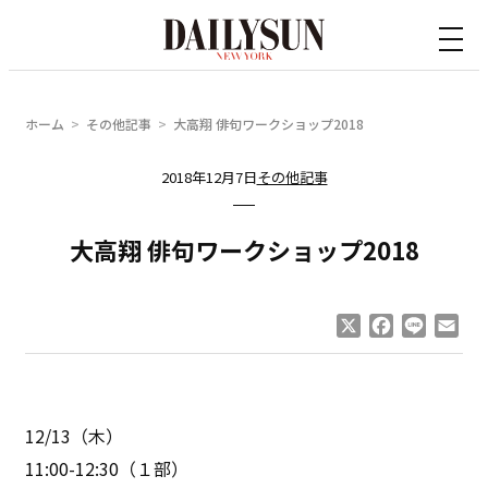
内
容
を
ス
ホーム
その他記事
大高翔 俳句ワークショップ2018
キ
ッ
2018年12月7日
その他記事
プ
大高翔 俳句ワークショップ2018
X
Facebook
Line
Ema
12/13（木）
11:00-12:30（１部）