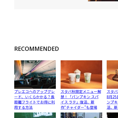
RECOMMENDED
プレエコへのアップグレ
スタバ秋限定メニュー解
スタバ
ード、いくらかかる？長
禁！「パンプキン スパ
8月2
距離フライトでお得に利
イス ラテ」復活、新
ンプキ
用する方法
作“チャイダー”も登場
活、新