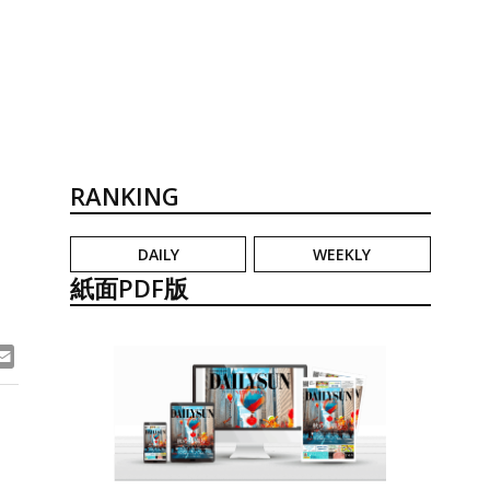
RANKING
DAILY
WEEKLY
紙面PDF版
ook
ne
Email