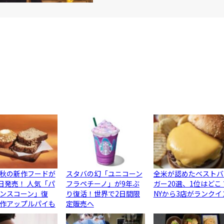
秋の新作フードが
スタバの幻「ユニコーン
全米が認めたベストバ
5日発売！ 人気「パ
フラペチーノ」が9年ぶ
ガー20選、1位はどこ
ンスコーン」復
り復活！世界で2日間限
NYから3店がランクイ
作アップルパイも
定販売へ