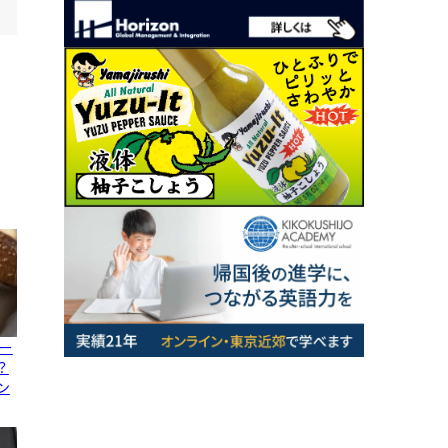
ー
？
ン