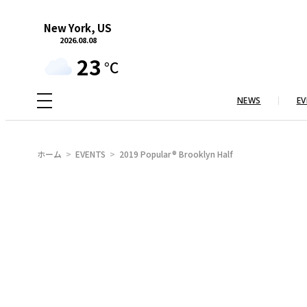
内
New York, US
容
2026.08.08
を
23
°C
ス
キ
NEWS
EV
ッ
プ
ホーム
EVENTS
2019 Popular® Brooklyn Half