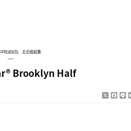
12日
EVENTS
その他記事
r® Brooklyn Half
X
Faceb
Li