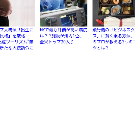
プ大統領「出生に
NYで最も評価が高い病院
飛行機の「ビジネスク
民権」を厳格
は？ 3施設が州内1位、
ス」に賢く乗る方法、
出産ツーリズム”禁
全米トップ20入り
のプロが教える3つの
新たな大統領令に
ツとは？