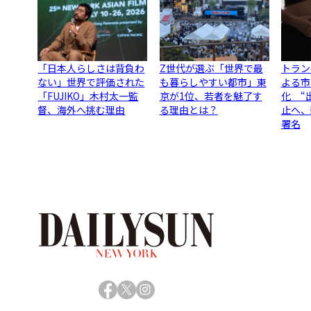
「日本人らしさは背負わ
Z世代が選ぶ「世界で最
トラン
ない」世界で評価された
も暮らしやすい都市」東
よる市
「FUJIKO」木村太一監
京が1位、若者を魅了す
化 “
督、海外へ挑む理由
る理由とは？
止へ、
署名
Facebook
X
Instagram