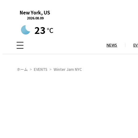
内
New York, US
容
2026.08.09
を
23
°C
ス
キ
NEWS
EV
ッ
プ
ホーム
EVENTS
Winter Jam NYC