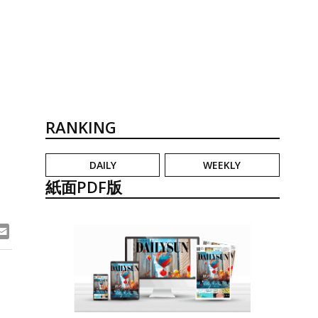
RANKING
DAILY
WEEKLY
紙面PDF版
ook
ne
Email