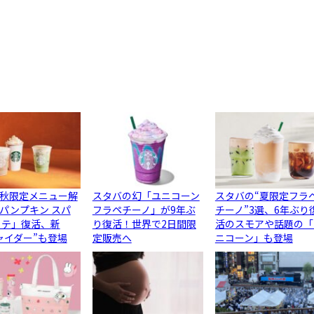
秋限定メニュー解
スタバの幻「ユニコーン
スタバの“夏限定フラ
パンプキン スパ
フラペチーノ」が9年ぶ
チーノ”3選、6年ぶり
ラテ」復活、新
り復活！世界で2日間限
活のスモアや話題の「
ャイダー”も登場
定販売へ
ニコーン」も登場