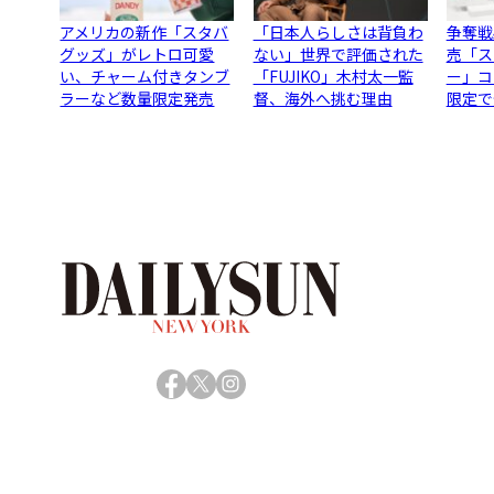
アメリカの新作「スタバ
「日本人らしさは背負わ
争奪戦
グッズ」がレトロ可愛
ない」世界で評価された
売「ス
い、チャーム付きタンブ
「FUJIKO」木村太一監
ー」コ
ラーなど数量限定発売
督、海外へ挑む理由
限定で
Facebook
X
Instagram