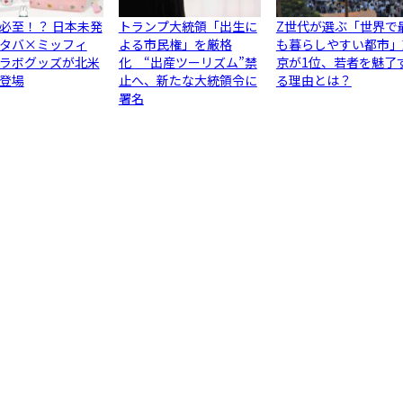
必至！？ 日本未発
トランプ大統領「出生に
Z世代が選ぶ「世界で
タバ×ミッフィ
よる市民権」を厳格
も暮らしやすい都市」
ラボグッズが北米
化 “出産ツーリズム”禁
京が1位、若者を魅了
登場
止へ、新たな大統領令に
る理由とは？
署名