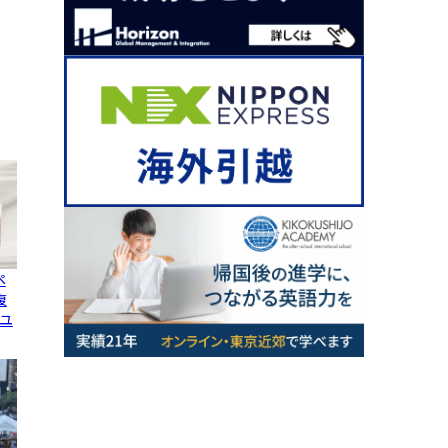
ペ
復
ユ