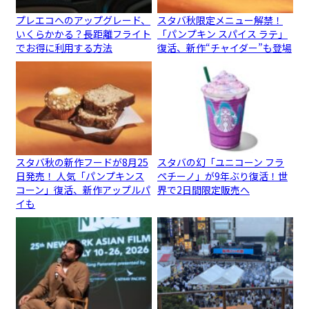
プレエコへのアップグレード、
スタバ秋限定メニュー解禁！
いくらかかる？長距離フライト
「パンプキン スパイス ラテ」
でお得に利用する方法
復活、新作“チャイダー”も登場
スタバ秋の新作フードが8月25
スタバの幻「ユニコーン フラ
日発売！ 人気「パンプキンス
ペチーノ」が9年ぶり復活！世
コーン」復活、新作アップルパ
界で2日間限定販売へ
イも