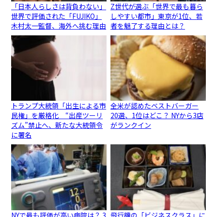
「日本人らしさは背負わない」
Z世代が選ぶ「世界で最も暮ら
世界で評価された「FUJIKO」
しやすい都市」東京が1位、若
木村太一監督、海外へ挑む理由
者を魅了する理由とは？
トランプ大統領「出生による市
全米が認めたベストバーガー
民権」を厳格化 “出産ツーリ
20選、1位はどこ？ NYから3店
ズム”禁止へ、新たな大統領令
がランクイン
に署名
NYで最も評価が高い病院は？ 3
飛行機の「ビジネスクラス」に