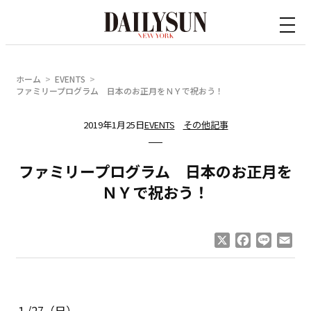
内
容
を
ス
ホーム
EVENTS
キ
ファミリープログラム 日本のお正月をＮＹで祝おう！
ッ
2019年1月25日
EVENTS
その他記事
プ
ファミリープログラム 日本のお正月を
ＮＹで祝おう！
X
Facebook
Line
Ema
１/27（日）