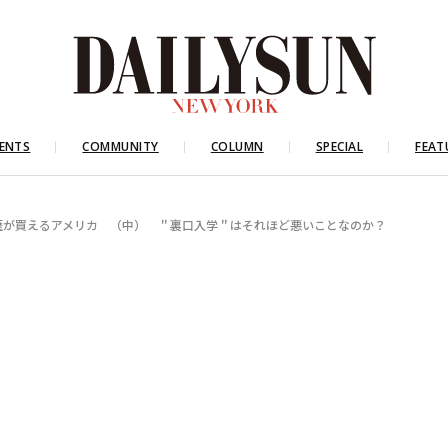
ENTS
COMMUNITY
COLUMN
SPECIAL
FEAT
歴が買えるアメリカ （中） ＂裏口入学＂はそれほど悪いことなのか？