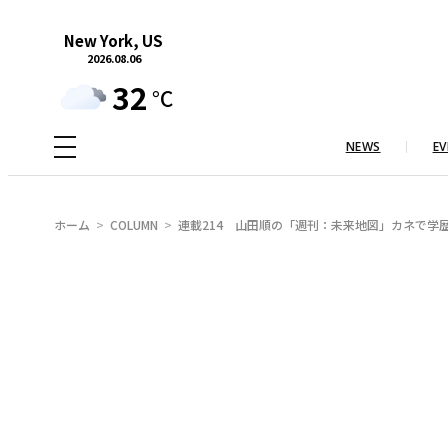
内
New York, US
容
2026.08.06
を
32
°C
ス
キ
NEWS
EV
ッ
プ
ホーム
COLUMN
連載214 山田順の「週刊：未来地図」カネで学