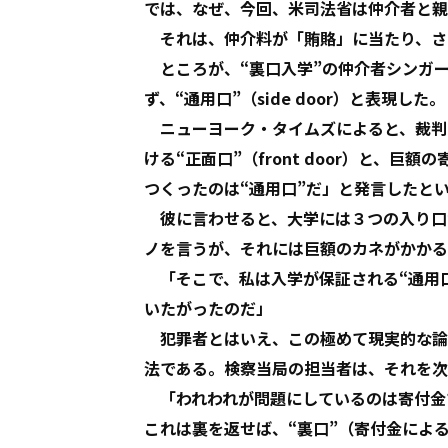
では、なぜ、今回、米司法省は仲介者と親
それは、仲介料が「賄賂」に当たり、さ
ところが、“裏口入学”の仲介者シンガーは、
ず、“通用口”（side door）と表現した。
ニューヨーク・タイムズによると、裁判
ける“正面口”（front door）と、
つくったのは“通用口”だ」と発言したと
彼に言わせると、大学には３つの入り口が
ノを言うが、それには巨額のカネがかかる
「そこで、私は入学が保証される“通用
いたがったのだ」
犯罪者とはいえ、この極めて現実的な論
法である。検察当局の担当者は、それを次
「われわれが問題にしているのは寄付金
これは裏を返せば、“裏口”（寄付金によ