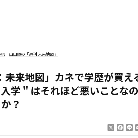
MN
山田順の「週刊 未来地図」
刊：未来地図」カネで学歴が買え
口入学＂はそれほど悪いことな
か？
X
Faceb
Li