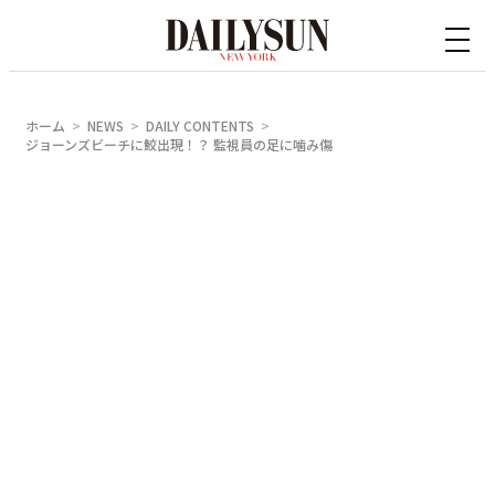
内
容
を
ス
ホーム
NEWS
DAILY CONTENTS
キ
ジョーンズビーチに鮫出現！？ 監視員の足に噛み傷
ッ
プ