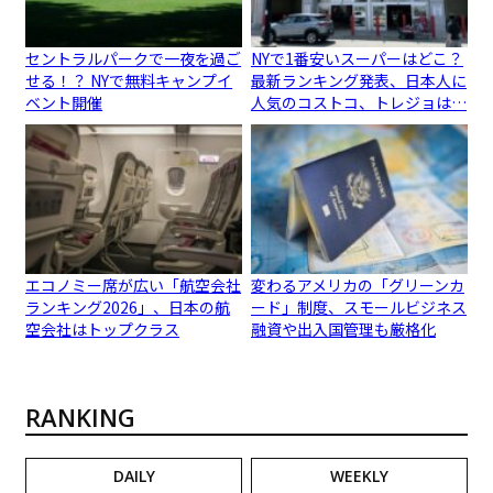
セントラルパークで一夜を過ご
NYで1番安いスーパーはどこ？
せる！？ NYで無料キャンプイ
最新ランキング発表、日本人に
ベント開催
人気のコストコ、トレジョは…
エコノミー席が広い「航空会社
変わるアメリカの「グリーンカ
ランキング2026」、日本の航
ード」制度、スモールビジネス
空会社はトップクラス
融資や出入国管理も厳格化
RANKING
DAILY
WEEKLY