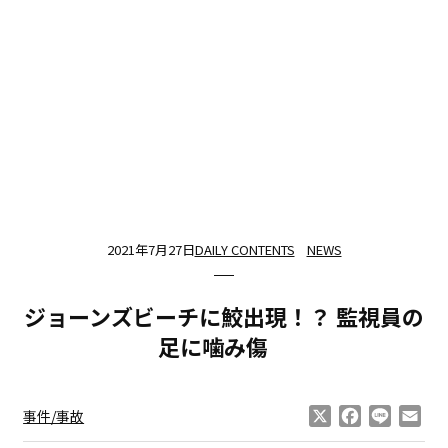
2021年7月27日
DAILY CONTENTS
NEWS
ジョーンズビーチに鮫出現！？ 監視員の
足に噛み傷
X
Facebook
Line
Ema
事件/事故