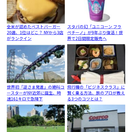
全米が認めたベストバーガー
スタバの幻「ユニコーン フラ
20選、1位はどこ？ NYから3店
ペチーノ」が9年ぶり復活！世
がランクイン
界で2日間限定販売へ
世界初「逆さま発進」の絶叫コ
飛行機の「ビジネスクラス」に
ースターがNY近郊に誕生、時
賢く乗る方法、旅のプロが教え
速161キロで急降下
る3つのコツとは？