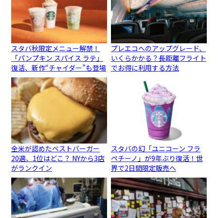
スタバ秋限定メニュー解禁！
プレエコへのアップグレード、
「パンプキン スパイス ラテ」
いくらかかる？長距離フライト
復活、新作“チャイダー”も登場
でお得に利用する方法
全米が認めたベストバーガー
スタバの幻「ユニコーン フラ
20選、1位はどこ？ NYから3店
ペチーノ」が9年ぶり復活！世
がランクイン
界で2日間限定販売へ