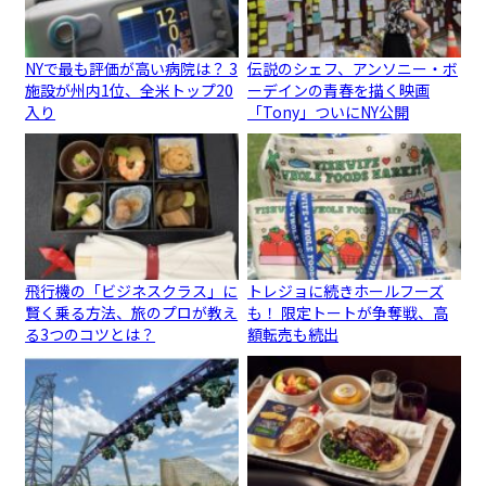
NYで最も評価が高い病院は？ 3
伝説のシェフ、アンソニー・ボ
施設が州内1位、全米トップ20
ーデインの青春を描く映画
入り
「Tony」ついにNY公開
飛行機の「ビジネスクラス」に
トレジョに続きホールフーズ
賢く乗る方法、旅のプロが教え
も！ 限定トートが争奪戦、高
る3つのコツとは？
額転売も続出