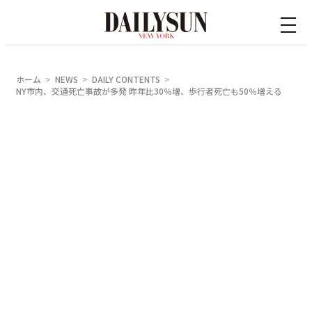
内
容
を
ス
ホーム
NEWS
DAILY CONTENTS
キ
NY市内、交通死亡事故が多発 昨年比30％増、歩行者死亡も50％増える
ッ
プ