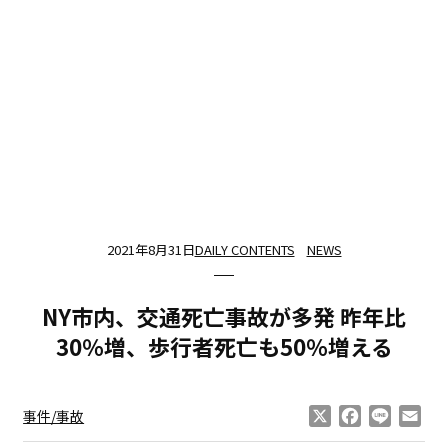
2021年8月31日
DAILY CONTENTS
NEWS
NY市内、交通死亡事故が多発 昨年比
30％増、歩行者死亡も50％増える
X
Facebook
Line
Ema
事件/事故