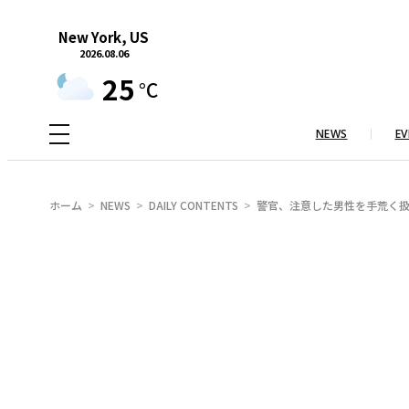
内
New York, US
容
2026.08.06
を
25
°C
ス
キ
NEWS
EV
ッ
プ
ホーム
NEWS
DAILY CONTENTS
警官、注意した男性を手荒く扱