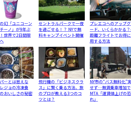
の幻「ユニコーン
セントラルパークで一夜
プレエコへのアップグ
チーノ」が9年ぶ
を過ごせる！？ NYで無
ード、いくらかかる？
！世界で2日間限
料キャンプイベント開催
距離フライトでお得に
へ
用する方法
パーとは思えな
飛行機の「ビジネスクラ
NY市の“バス無料化”
レジョの冷凍食
ス」に賢く乗る方法、旅
せず…無賃乗車増加で
のおいしさの秘密
のプロが教える3つのコ
MTA「運賃値上げの恐
ツとは？
れ」