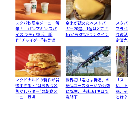
スタバ秋限定メニュー解
全米が認めたベストバー
スタバ
禁！「パンプキン スパ
ガー20選、1位はどこ？
フラペ
イス ラテ」復活、新
NYから3店がランクイン
り復活
作“チャイダー”も登場
定販売
マクドナルドの新作が背
世界初「逆さま発進」の
「スー
徳すぎる…“はちみつ×
絶叫コースターがNY近郊
い」ト
焦がしバター”の朝食メ
に誕生、時速161キロで
品、そ
ニュー登場
急降下
とは？