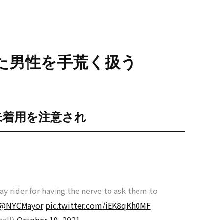
た男性を手荒く扱う
未着用を注意され
ay rider for having the nerve to ask them to
@NYCMayor
pic.twitter.com/iEK8qKh0MF
hall)
October 19, 2021