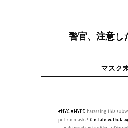
警官、注意し
マスク
#NYC
#NYPD
harassing this subw
put on masks!
#notabovethelaw
— ekki spyrja mig að því (@toria