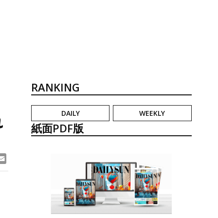
RANKING
DAILY
WEEKLY
れ
紙面PDF版
ook
ne
Email