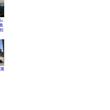
レ
長
利
実現