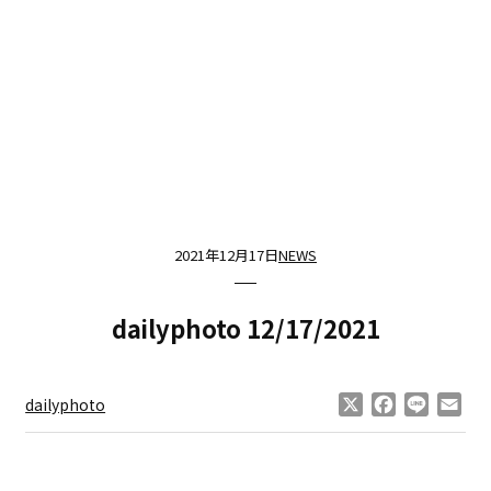
2021年12月17日
NEWS
dailyphoto 12/17/2021
X
Facebook
Line
Ema
dailyphoto