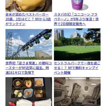
全米が認めたベストバーガー
スタバの幻「ユニコーン フラ
20選、1位はどこ？ NYから3店
ペチーノ」が9年ぶり復活！世
がランクイン
界で2日間限定販売へ
世界初「逆さま発進」の絶叫コ
セントラルパークで一夜を過ご
ースターがNY近郊に誕生、時
せる！？ NYで無料キャンプイ
速161キロで急降下
ベント開催