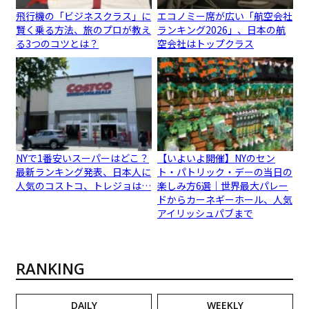
飛行機の「ビジネスクラス」に
エコノミー席が広い「航空会社
賢く乗る方法、旅のプロが教え
ランキング2026」、日本の航
る3つのコツとは？
空会社はトップクラス
NYで1番安いスーパーはどこ？
【いよいよ開催】NYのセン
最新ランキング発表、日本人に
ト・パトリック・デーの当日の
人気のコストコ、トレジョは…
楽しみ方6選｜世界最大パレー
ドからカーネギーホール、人気
アイリッシュパブまで
RANKING
DAILY
WEEKLY