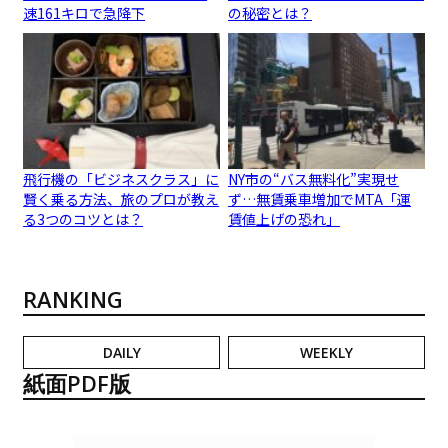
速161キロで急降下
の秘密とは？
飛行機の「ビジネスクラス」に
NY市の“バス無料化”実現せ
賢く乗る方法、旅のプロが教え
ず…無賃乗車増加でMTA「運
る3つのコツとは？
賃値上げの恐れ」
RANKING
DAILY
WEEKLY
紙面PDF版