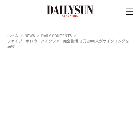
内
容
を
ス
ホーム
NEWS
DAILY CONTENTS
キ
ファイブ・ボロウ・バイクツアー完全復活 ３万2000人がサイクリングを
満喫
ッ
プ