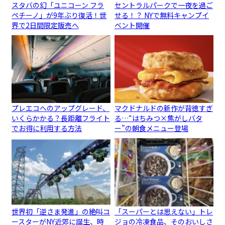
スタバの幻「ユニコーン フラ
セントラルパークで一夜を過ご
ペチーノ」が9年ぶり復活！世
せる！？ NYで無料キャンプイ
界で2日間限定販売へ
ベント開催
プレエコへのアップグレード、
マクドナルドの新作が背徳すぎ
いくらかかる？長距離フライト
る…“はちみつ×焦がしバタ
でお得に利用する方法
ー”の朝食メニュー登場
世界初「逆さま発進」の絶叫コ
「スーパーとは思えない」トレ
ースターがNY近郊に誕生、時
ジョの冷凍食品、そのおいしさ