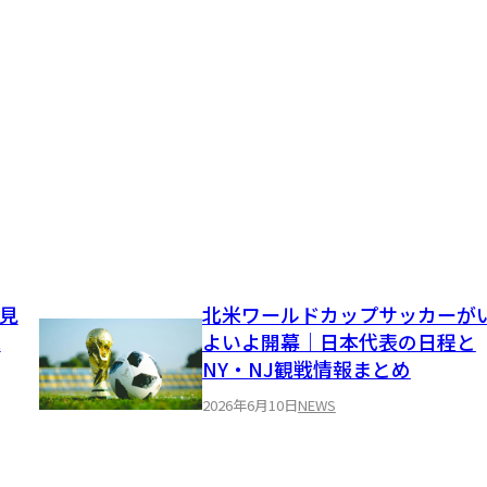
で見
北米ワールドカップサッカーが
観
よいよ開幕｜日本代表の日程と
NY・NJ観戦情報まとめ
2026年6月10日
NEWS