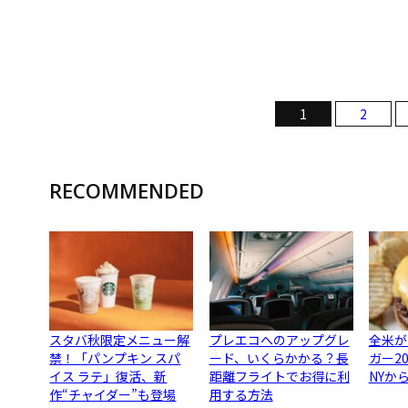
1
2
RECOMMENDED
スタバ秋限定メニュー解
プレエコへのアップグレ
全米が
禁！「パンプキン スパ
ード、いくらかかる？長
ガー2
イス ラテ」復活、新
距離フライトでお得に利
NYか
作“チャイダー”も登場
用する方法