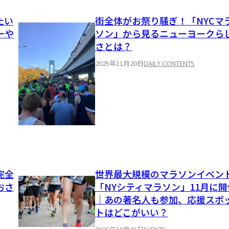
たい
街全体がお祭り騒ぎ！「NYCマ
ーや
ソン」から見るニューヨークら
さとは？
2025年11月20日
DAILY CONTENTS
完全
世界最大規模のマラソンイベン
おさ
「NYシティマラソン」11月に開
｜あの著名人も参加、応援スポ
トはどこがいい？