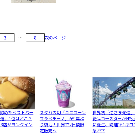
次のページ
3
…
8
認めたベストバー
スタバの幻「ユニコーン
世界初「逆さま発進」
0選、1位はどこ？
フラペチーノ」が9年ぶ
絶叫コースターがNY
ら3店がランクイン
り復活！世界で2日間限
に誕生、時速161キロ
定販売へ
急降下