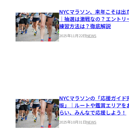
NYCマラソン、来年こそは出
｜抽選は激戦なの？エントリ
練習方法は？徹底解説
2025年11月22日
NEWS
NYCマラソンの「応援ガイド
版」｜ルートや鑑賞エリアを
らい、みんなで応援しよう！
2025年10月31日
NEWS