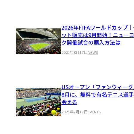
2026年FIFAワールドカップ
ット販売は9月開始！ニュー
ク開催試合の購入方法は
2025年8月17日
NEWS
USオープン「ファンウィーク
8月に、無料で有名テニス選
会える
2025年7月17日
EVENTS