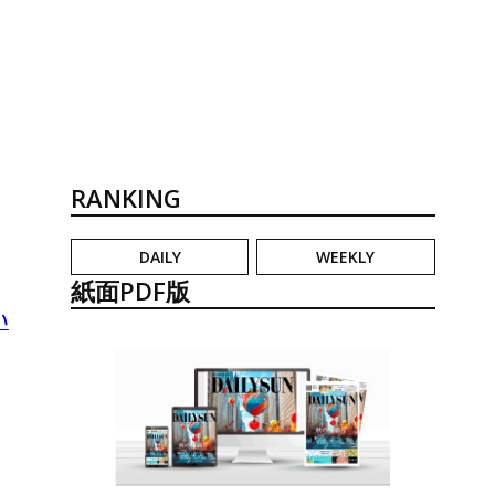
RANKING
DAILY
WEEKLY
紙面PDF版
い