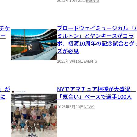
2025年10月21日
EVENTS
｜チケ
ブロードウェイミュージカル「
ヨー
ミルトン」とヤンキースがコラ
ボ、初演10周年の記念試合とグ
ズが必見
2025年8月16日
EVENTS
」が
NYでアマチュア相撲が大盛況
手に
「気合い」ベースで選手100人
2025年5月30日
NEWS