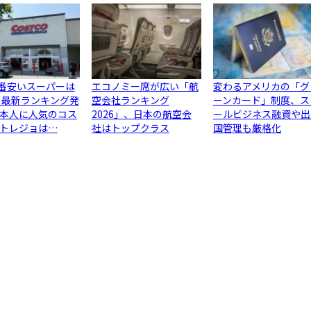
1番安いスーパーは
エコノミー席が広い「航
変わるアメリカの「グ
 最新ランキング発
空会社ランキング
ーンカード」制度、ス
本人に人気のコス
2026」、日本の航空会
ールビジネス融資や出
トレジョは…
社はトップクラス
国管理も厳格化