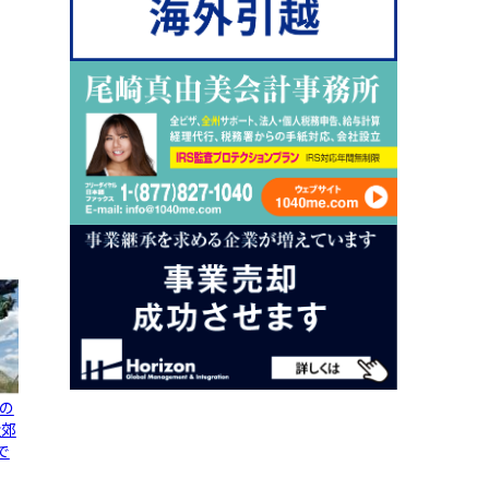
の
近郊
で