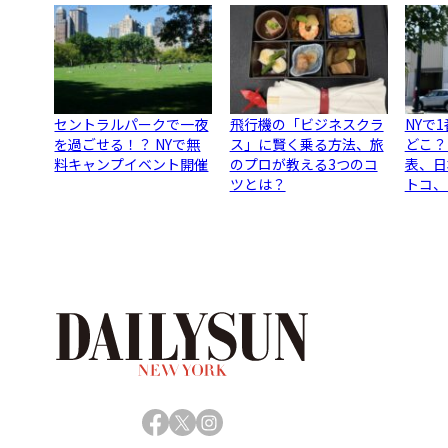
セントラルパークで一夜
飛行機の「ビジネスクラ
NYで
を過ごせる！？ NYで無
ス」に賢く乗る方法、旅
どこ？
料キャンプイベント開催
のプロが教える3つのコ
表、日
ツとは？
トコ、
Facebook
X
Instagram