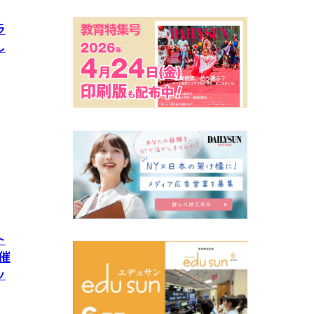
ラ
し
ト
催
ッ