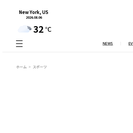
内
New York, US
容
2026.08.06
を
32
°C
ス
キ
NEWS
EV
ッ
プ
ホーム
スポーツ