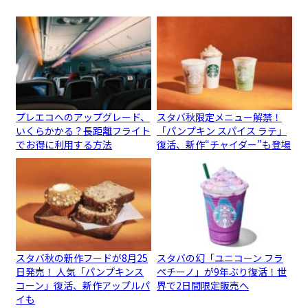
プレエコへのアップグレード、
スタバ秋限定メニュー解禁！
いくらかかる？長距離フライト
「パンプキン スパイス ラテ」
でお得に利用する方法
復活、新作“チャイダー”も登場
スタバ秋の新作フードが8月25
スタバの幻「ユニコーン フラ
日発売！ 人気「パンプキンス
ペチーノ」が9年ぶり復活！世
コーン」復活、新作アップルパ
界で2日間限定販売へ
イも