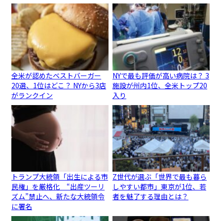
全米が認めたベストバーガー
NYで最も評価が高い病院は？ 3
20選、1位はどこ？ NYから3店
施設が州内1位、全米トップ20
がランクイン
入り
トランプ大統領「出生による市
Z世代が選ぶ「世界で最も暮ら
民権」を厳格化 “出産ツーリ
しやすい都市」東京が1位、若
ズム”禁止へ、新たな大統領令
者を魅了する理由とは？
に署名