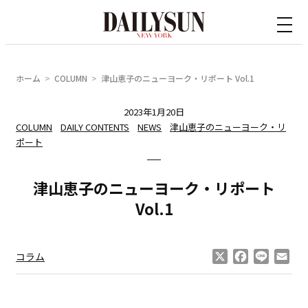
内
容
を
ス
ホーム
COLUMN
津山恵子のニューヨーク・リポート Vol.1
キ
ッ
2023年1月20日
COLUMN
DAILY CONTENTS
NEWS
津山恵子のニューヨーク・リ
プ
ポート
津山恵子のニューヨーク・リポート
Vol.1
X
Facebook
Line
Ema
コラム