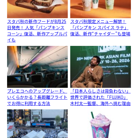
スタバ秋の新作フードが8月25
スタバ秋限定メニュー解禁！
日発売！ 人気「パンプキンス
「パンプキン スパイス ラテ」
コーン」復活、新作アップルパ
復活、新作“チャイダー”も登場
イも
プレエコへのアップグレード、
「日本人らしさは背負わない」
いくらかかる？長距離フライト
世界で評価された「FUJIKO」
でお得に利用する方法
木村太一監督、海外へ挑む理由