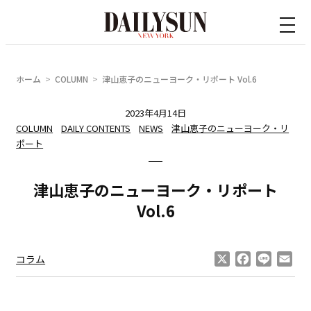
内
容
を
ス
ホーム
COLUMN
津山恵子のニューヨーク・リポート Vol.6
キ
ッ
2023年4月14日
COLUMN
DAILY CONTENTS
NEWS
津山恵子のニューヨーク・リ
プ
ポート
津山恵子のニューヨーク・リポート
Vol.6
X
Facebook
Line
Ema
コラム