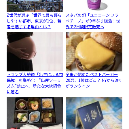
Z世代が選ぶ「世界で最も暮ら
スタバの幻「ユニコーン フラ
しやすい都市」東京が1位、若
ペチーノ」が9年ぶり復活！世
者を魅了する理由とは？
界で2日間限定販売へ
トランプ大統領「出生による市
全米が認めたベストバーガー
民権」を厳格化 “出産ツーリ
20選、1位はどこ？ NYから3店
ズム”禁止へ、新たな大統領令
がランクイン
に署名