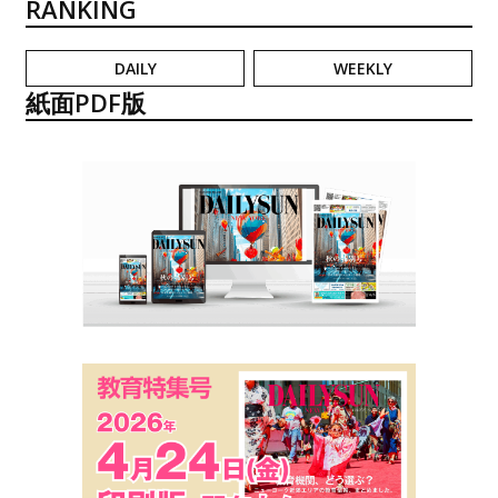
RANKING
DAILY
WEEKLY
紙面PDF版