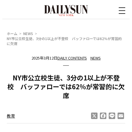
内
容
を
ス
ホーム
NEWS
キ
NY市公立校生徒、3分の1以上が不登校 バッファローでは62％が常習的
に欠席
ッ
プ
2025年3月12日
DAILY CONTENTS
NEWS
NY市公立校生徒、3分の1以上が不登
校 バッファローでは62％が常習的に欠
席
X
Facebook
Line
Ema
教育