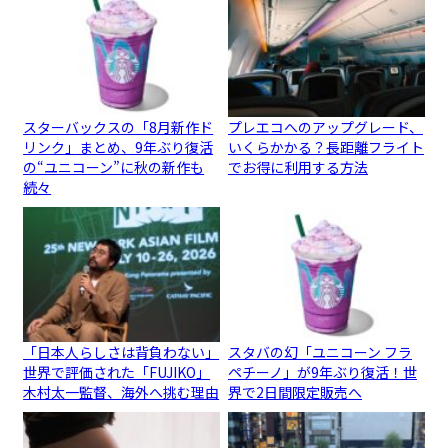
スターバックスの「8月新作ド
プレエコへのアップグレード、
リンク」まとめ、9年ぶり復活
いくらかかる？長距離フライト
の“ユニコーン”に秋の新作も
でお得に利用する方法
続々
「日本人らしさは背負わない」
スタバの幻「ユニコーン フラ
世界で評価された「FUJIKO」
ペチーノ」が9年ぶり復活！世
木村太一監督、海外へ挑む理由
界で2日間限定販売へ