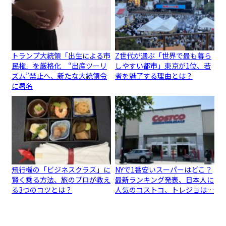
トランプ大統領「出生による市
Z世代が選ぶ「世界で最も暮ら
民権」を厳格化 “出産ツーリ
しやすい都市」東京が1位、若
ズム”禁止へ、新たな大統領令
者を魅了する理由とは？
に署名
飛行機の「ビジネスクラス」に
NYで1番安いスーパーはどこ？
賢く乗る方法、旅のプロが教え
最新ランキング発表、日本人に
る3つのコツとは？
人気のコストコ、トレジョは…