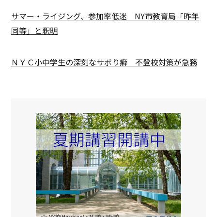
サマー・ライジング、参加率低迷 NY市教育局「昨年
同等」と釈明
ＮＹＣ小中学生の深刻なサボり癖 不登校対策が急務