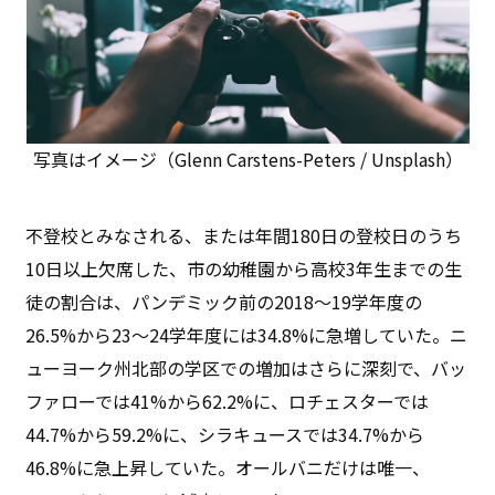
写真はイメージ（Glenn Carstens-Peters / Unsplash）
不登校とみなされる、または年間180日の登校日のうち
10日以上欠席した、市の幼稚園から高校3年生までの生
徒の割合は、パンデミック前の2018～19学年度の
26.5%から23～24学年度には34.8%に急増していた。ニ
ューヨーク州北部の学区での増加はさらに深刻で、バッ
ファローでは41%から62.2%に、ロチェスターでは
44.7%から59.2%に、シラキュースでは34.7%から
46.8%に急上昇していた。オールバニだけは唯一、