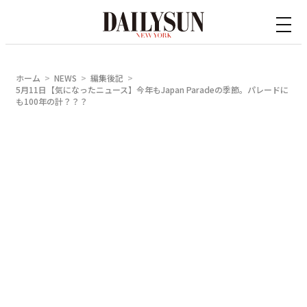
内
容
を
ス
ホーム
NEWS
編集後記
キ
5月11日【気になったニュース】今年もJapan Paradeの季節。パレードに
も100年の計？？？
ッ
プ