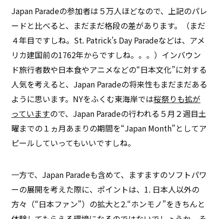
Japan Paradeの参加者は５万人ほどなので、上記のパレ
ードと比べると、まだまだ格段の差があります。（まだ
４年目ですしね。St. Patrick’s Day Paradeなどは、アメ
リカ建国前の1762年からですしね。。。）インバウン
ド旅行者数や日本食やアニメなどの“日本文化”に対する
人気を考えると、Japan Paradeの将来性もまだまだある
ように思います。NYをふくむ東海岸では
桜祭りも拡が
っています
ので、Japan Paradeの行われる５月２週目土
曜までの１ヵ月あまりの期間を“Japan Month”としてア
ピールしていってもいいですしね。
一方で、Japan Paradeも含めて、ますますのソフトパワ
ーの展開を考えた際に、ポイントは、1. 日本人以外の
方々（“日本ファン”）の拡大と2.“ホンモノ”をきちんと
体験してもらえる環境になるのではないでしょうか。そ