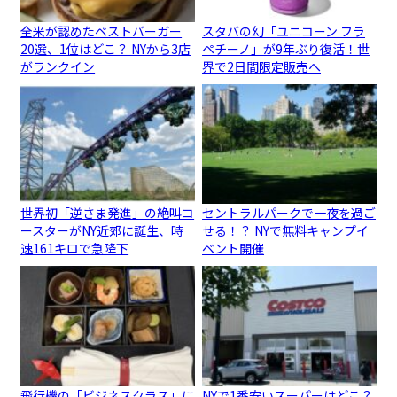
全米が認めたベストバーガー
スタバの幻「ユニコーン フラ
20選、1位はどこ？ NYから3店
ペチーノ」が9年ぶり復活！世
がランクイン
界で2日間限定販売へ
世界初「逆さま発進」の絶叫コ
セントラルパークで一夜を過ご
ースターがNY近郊に誕生、時
せる！？ NYで無料キャンプイ
速161キロで急降下
ベント開催
飛行機の「ビジネスクラス」に
NYで1番安いスーパーはどこ？