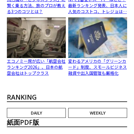
賢く乗る方法、旅のプロが教え
最新ランキング発表、日本人に
る3つのコツとは？
人気のコストコ、トレジョは…
エコノミー席が広い「航空会社
変わるアメリカの「グリーンカ
ランキング2026」、日本の航
ード」制度、スモールビジネス
空会社はトップクラス
融資や出入国管理も厳格化
RANKING
DAILY
WEEKLY
紙面PDF版