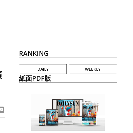
RANKING
DAILY
WEEKLY
演
紙面PDF版
ook
ne
Email