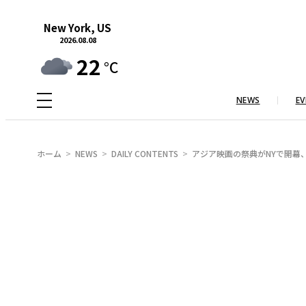
内
New York, US
容
2026.08.08
を
22
°C
ス
キ
NEWS
EV
ッ
プ
ホーム
NEWS
DAILY CONTENTS
アジア映画の祭典がNYで開幕