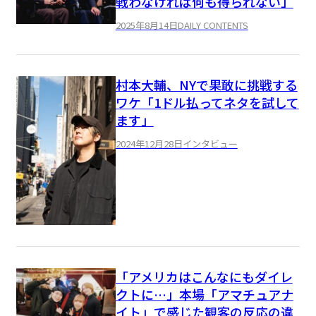
戦わなければ何も得られない」
2025年8月14日
DAILY CONTENTS
村本大輔、NYで果敢に挑戦する
ワケ「1ドル払ってネタを試して
ます」
2024年12月28日
インタビュー
「アメリカはこんなにもダイレ
クトに…」本場「アマチュアナ
イト」で感じた観客の反応の違