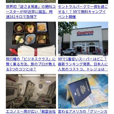
世界初「逆さま発進」の絶叫コ
セントラルパークで一夜を過ご
ースターがNY近郊に誕生、時
せる！？ NYで無料キャンプイ
速161キロで急降下
ベント開催
飛行機の「ビジネスクラス」に
NYで1番安いスーパーはどこ？
賢く乗る方法、旅のプロが教え
最新ランキング発表、日本人に
る3つのコツとは？
人気のコストコ、トレジョは…
エコノミー席が広い「航空会社
変わるアメリカの「グリーンカ