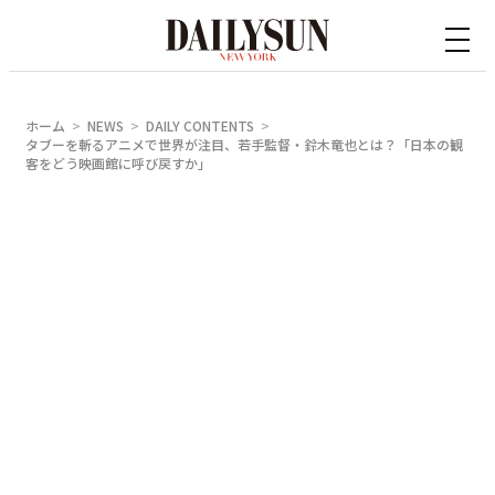
内
容
を
ス
ホーム
NEWS
DAILY CONTENTS
キ
タブーを斬るアニメで世界が注目、若手監督・鈴木竜也とは？「日本の観
客をどう映画館に呼び戻すか」
ッ
プ