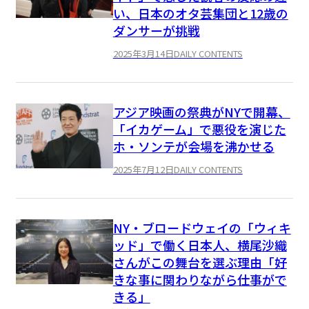
い、日本のオタ芸集団と12歳の
ダンサーが挑戦
2025年3月14日
DAILY CONTENTS
アジア映画の祭典がNYで開幕、
「イカゲーム」で悪役を演じた
ホ・ソンテが会場を沸かせる
2025年7月12日
DAILY CONTENTS
NY・ブロードウェイの「ウィキ
ッド」で働く日本人、横尾沙織
さんがこの舞台を選ぶ理由「好
きな事に関わりながら仕事がで
きる」