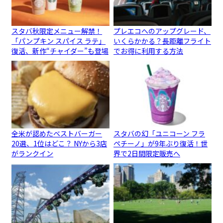
スタバ秋限定メニュー解禁！
プレエコへのアップグレード、
「パンプキン スパイス ラテ」
いくらかかる？長距離フライト
復活、新作“チャイダー”も登場
でお得に利用する方法
全米が認めたベストバーガー
スタバの幻「ユニコーン フラ
20選、1位はどこ？ NYから3店
ペチーノ」が9年ぶり復活！世
がランクイン
界で2日間限定販売へ