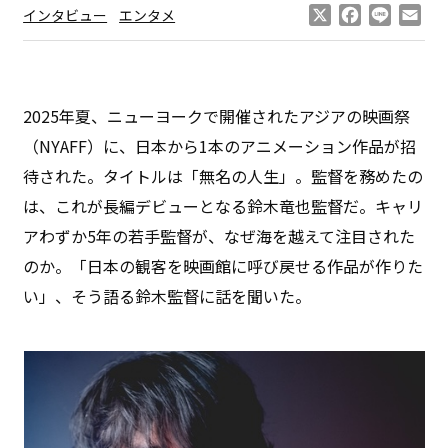
X
Facebook
Line
Ema
インタビュー
エンタメ
2025年夏、ニューヨークで開催されたアジアの映画祭
（NYAFF）に、日本から1本のアニメーション作品が招
待された。タイトルは「無名の人生」。監督を務めたの
は、これが長編デビューとなる鈴木竜也監督だ。キャリ
アわずか5年の若手監督が、なぜ海を越えて注目された
のか。「日本の観客を映画館に呼び戻せる作品が作りた
い」、そう語る鈴木監督に話を聞いた。