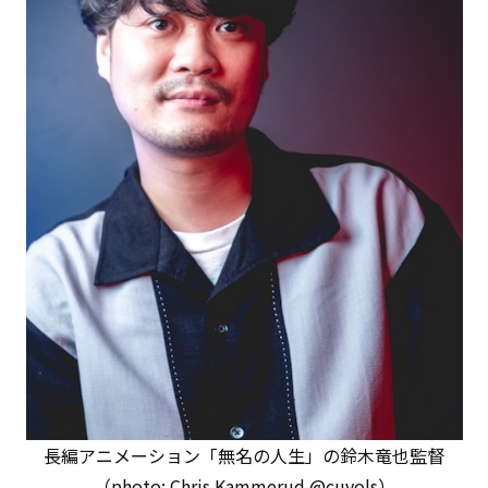
長編アニメーション「無名の人生」の鈴木竜也監督
（photo: Chris Kammerud @cuvols）