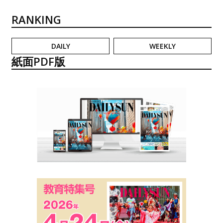
RANKING
DAILY
WEEKLY
紙面PDF版