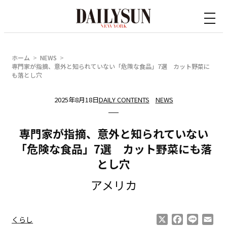
内
容
を
ス
ホーム
NEWS
キ
専門家が指摘、意外と知られていない「危険な食品」7選 カット野菜に
も落とし穴
ッ
プ
2025年8月18日
DAILY CONTENTS
NEWS
専門家が指摘、意外と知られていない
「危険な食品」7選 カット野菜にも落
とし穴
アメリカ
X
Facebook
Line
Ema
くらし