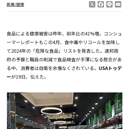
X
Facebook
Line
Ema
医療/健康
食品による健康被害は昨年、前年比の41%増。コンシュ
ーマーレポートもこの4月、食中毒やリコールを加味し
て2024年の「危険な食品」リストを発表した。連邦政
府の予算と職員の削減で食品検査が手薄になる懸念があ
る中、消費者は自衛を余儀なくされている。
USAトゥデ
ー
が19日、伝えた。