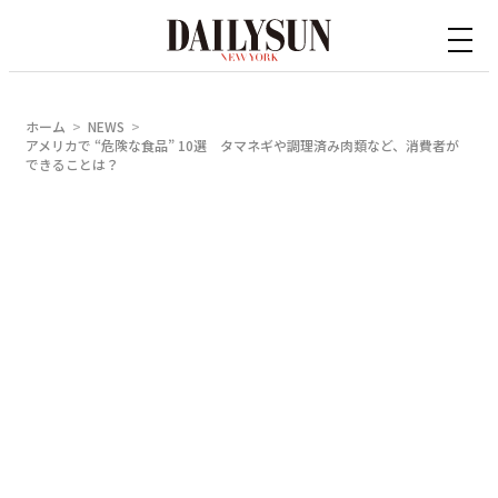
内
容
を
ス
ホーム
NEWS
キ
アメリカで “危険な食品” 10選 タマネギや調理済み肉類など、消費者が
できることは？
ッ
プ