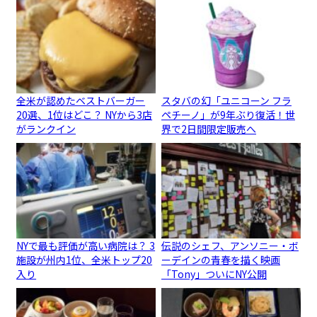
全米が認めたベストバーガー
スタバの幻「ユニコーン フラ
20選、1位はどこ？ NYから3店
ペチーノ」が9年ぶり復活！世
がランクイン
界で2日間限定販売へ
NYで最も評価が高い病院は？ 3
伝説のシェフ、アンソニー・ボ
施設が州内1位、全米トップ20
ーデインの青春を描く映画
入り
「Tony」ついにNY公開