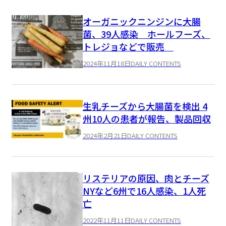
オーガニックニンジンに大腸
菌、39人感染 ホールフーズ、
トレジョなどで販売
2024年11月18日
DAILY CONTENTS
生乳チーズから大腸菌を検出 4
州10人の患者が報告、製品回収
2024年2月21日
DAILY CONTENTS
リステリアの原因、肉とチーズ
NYなど6州で16人感染、1人死
亡
2022年11月11日
DAILY CONTENTS