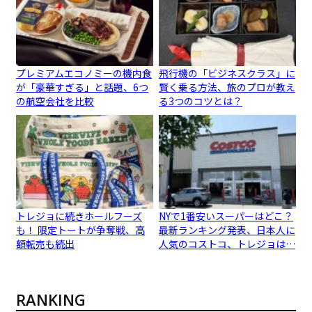
プレミアムエコノミーの機内食
飛行機の「ビジネスクラス」に
が「豪華すぎる」と話題、6つ
賢く乗る方法、旅のプロが教え
の航空会社を比較
る3つのコツとは？
トレジョに続きホールフーズ
NYで1番安いスーパーはどこ？
も！ 限定トートが争奪戦、高
最新ランキング発表、日本人に
額転売も続出
人気のコストコ、トレジョは…
RANKING