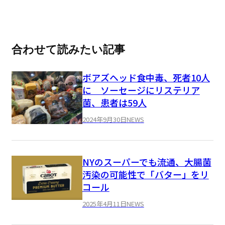
合わせて読みたい記事
ボアズヘッド食中毒、死者10人
に ソーセージにリステリア
菌、患者は59人
2024年9月30日
NEWS
NYのスーパーでも流通、大腸菌
汚染の可能性で「バター」をリ
コール
2025年4月11日
NEWS