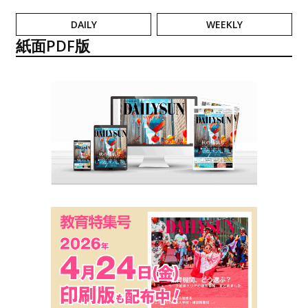
DAILY
WEEKLY
紙面PDF版