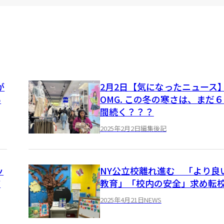
が
2月2日【気になったニュース
％
OMG. この冬の寒さは、まだ
間続く？？？
2025年2月2日
編集後記
ッ
NY公立校離れ進む 「より良
補
教育」「校内の安全」求め転
2025年4月21日
NEWS