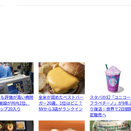
最も評価が高い病院
全米が認めたベストバー
スタバの幻「ユニコー
3施設が州内1位、
ガー20選、1位はどこ？
フラペチーノ」が9年
ップ20入り
NYから3店がランクイン
り復活！世界で2日間
定販売へ