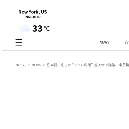
内
New York, US
容
2026.08.07
を
33
°C
ス
キ
NEWS
EV
ッ
プ
ホーム
NEWS
性自認に応じた “トイレ利用” 巡りNYで議論、市