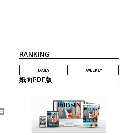
RANKING
DAILY
WEEKLY
に
紙面PDF版
ook
ne
Email