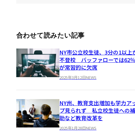
合わせて読みたい記事
NY市公立校生徒、3分の1以上
不登校 バッファローでは62
が常習的に欠席
2025年3月12日
NEWS
NY州、教育支出増加も学力ア
プ見られず 私立校生徒への
助など教育改革を
2025年1月28日
NEWS