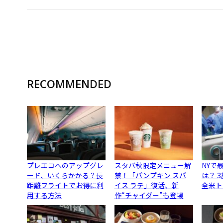
RECOMMENDED
プレエコへのアップグレ
スタバ秋限定メニュー解
NYで
ード、いくらかかる？長
禁！「パンプキン スパ
は？ 
距離フライトでお得に利
イス ラテ」復活、新
全米ト
用する方法
作“チャイダー”も登場