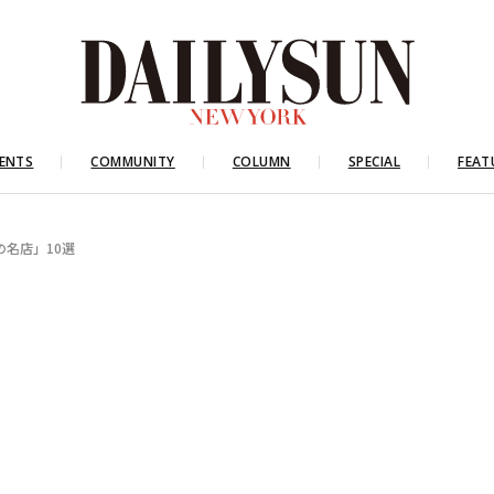
ENTS
COMMUNITY
COLUMN
SPECIAL
FEAT
の名店」10選