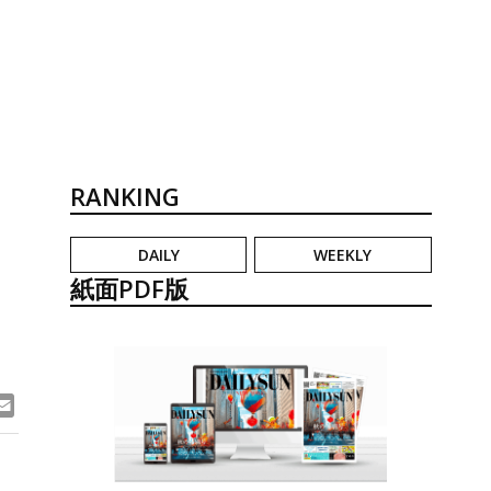
RANKING
DAILY
WEEKLY
紙面PDF版
ook
ne
Email