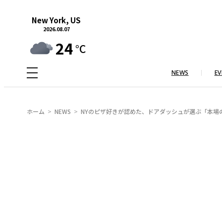
内
New York, US
容
2026.08.07
を
24
°C
ス
キ
NEWS
EV
ッ
プ
ホーム
NEWS
NYのピザ好きが認めた、ドアダッシュが選ぶ「本場