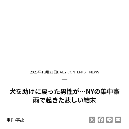
2025年10月31日
DAILY CONTENTS
NEWS
犬を助けに戻った男性が…NYの集中豪
雨で起きた悲しい結末
X
Facebook
Line
Ema
事件/事故