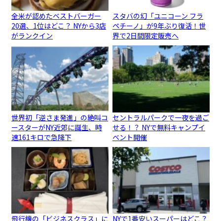
全米が認めたベストバーガー
スタバの幻「ユニコーン フラ
20選、1位はどこ？ NYから3店
ペチーノ」が9年ぶり復活！世
がランクイン
界で2日間限定販売へ
世界初「逆さま発進」の絶叫コ
セントラルパークで一夜を過ご
ースターがNY近郊に誕生、時
せる！？ NYで無料キャンプイ
速161キロで急降下
ベント開催
飛行機の「ビジネスクラス」に
NYで1番安いスーパーはどこ？