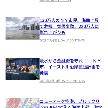
130万人のＮＹ市民、海面上昇
で危機 気候変動、220万人に
膨れ上がりも
2023年4月21日
DAILY CONTENTS
浸水から金融街を守れ！ ＮＹ
市、イースト川沿岸拡張計画を
発表
2019年3月18日
DAILY CONTENTS
ニューアーク空港、ブルックリ
ンのIKEA水没？ 海面上昇、洪水