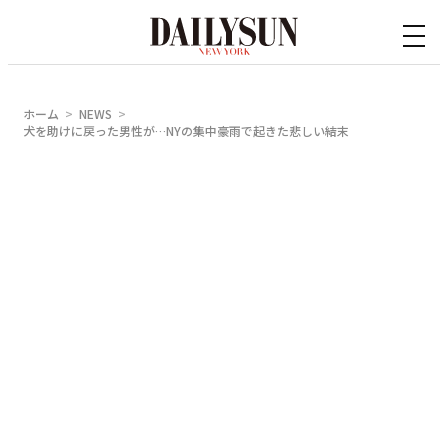
内
容
を
ス
ホーム
NEWS
キ
犬を助けに戻った男性が…NYの集中豪雨で起きた悲しい結末
ッ
プ