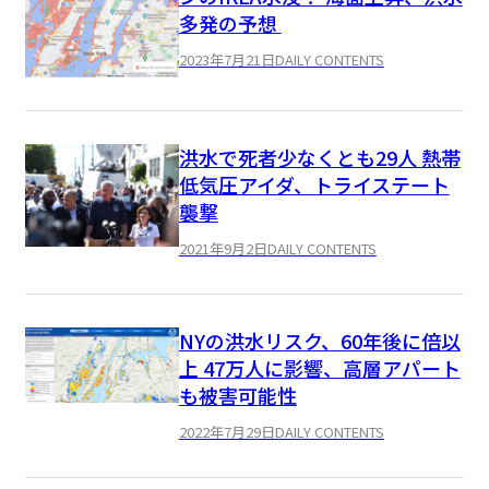
多発の予想
2023年7月21日
DAILY CONTENTS
洪水で死者少なくとも29人 熱帯
低気圧アイダ、トライステート
襲撃
2021年9月2日
DAILY CONTENTS
NYの洪水リスク、60年後に倍以
上 47万人に影響、高層アパート
も被害可能性
2022年7月29日
DAILY CONTENTS