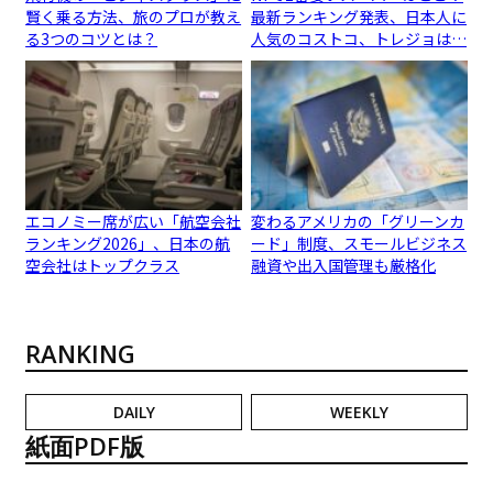
賢く乗る方法、旅のプロが教え
最新ランキング発表、日本人に
る3つのコツとは？
人気のコストコ、トレジョは…
エコノミー席が広い「航空会社
変わるアメリカの「グリーンカ
ランキング2026」、日本の航
ード」制度、スモールビジネス
空会社はトップクラス
融資や出入国管理も厳格化
RANKING
DAILY
WEEKLY
紙面PDF版