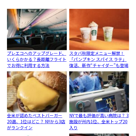
プレエコへのアップグレード、
スタバ秋限定メニュー解禁！
いくらかかる？長距離フライト
「パンプキン スパイス ラテ」
でお得に利用する方法
復活、新作“チャイダー”も登場
全米が認めたベストバーガー
NYで最も評価が高い病院は？ 3
20選、1位はどこ？ NYから3店
施設が州内1位、全米トップ20
がランクイン
入り