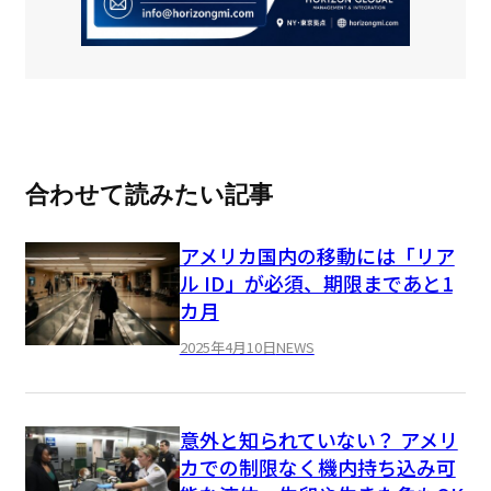
合わせて読みたい記事
アメリカ国内の移動には「リア
ル ID」が必須、期限まであと1
カ月
2025年4月10日
NEWS
意外と知られていない？ アメリ
カでの制限なく機内持ち込み可