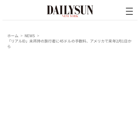
内
容
を
ス
ホーム
NEWS
キ
「リアルID」未所持の旅行者に45ドルの手数料、アメリカで来年2月1日か
ら
ッ
プ