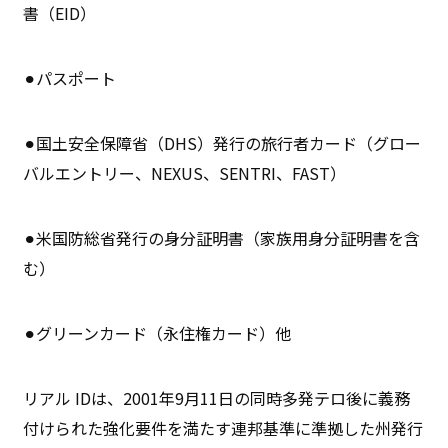
書（EID）
⚫︎パスポート
⚫︎国土安全保障省（DHS）発行の旅行者カード（グロー
バルエントリー、NEXUS、SENTRI、FAST）
⚫︎米国防総省発行の身分証明書（家族用身分証明書を含
む）
⚫︎グリーンカード（永住権カード）他
リアル IDは、2001年9月11日の同時多発テロ後に義務
付けられた強化要件を満たす連邦基準に準拠した州発行