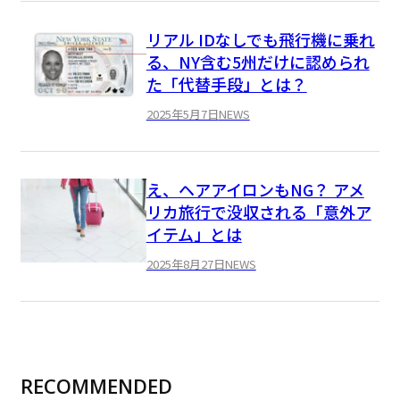
リアル IDなしでも飛行機に乗れ
る、NY含む5州だけに認められ
た「代替手段」とは？
2025年5月7日
NEWS
え、ヘアアイロンもNG？ アメ
リカ旅行で没収される「意外ア
イテム」とは
2025年8月27日
NEWS
RECOMMENDED