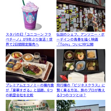
スタバの幻「ユニコーン フラ
伝説のシェフ、アンソニー・ボ
ペチーノ」が9年ぶり復活！世
ーデインの青春を描く映画
界で2日間限定販売へ
「Tony」ついにNY公開
プレミアムエコノミーの機内食
飛行機の「ビジネスクラス」に
が「豪華すぎる」と話題、6つ
賢く乗る方法、旅のプロが教え
の航空会社を比較
る3つのコツとは？