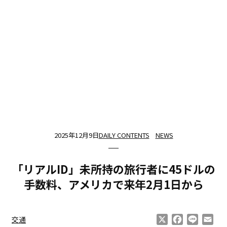
2025年12月9日
DAILY CONTENTS
NEWS
「リアルID」未所持の旅行者に45ドルの
手数料、アメリカで来年2月1日から
X
Facebook
Line
Ema
交通