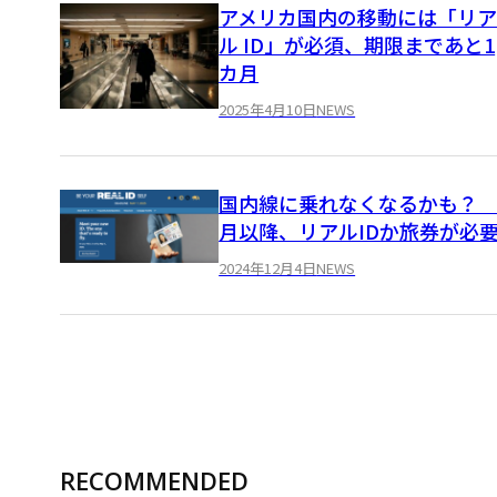
アメリカ国内の移動には「リ
ル ID」が必須、期限まであと1
カ月
2025年4月10日
NEWS
国内線に乗れなくなるかも？ 
月以降、リアルIDか旅券が必
2024年12月4日
NEWS
RECOMMENDED