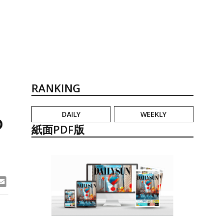
RANKING
DAILY
WEEKLY
め
紙面PDF版
ook
ne
Email