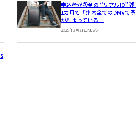
ア
申込者が殺到の “リアルID” 残
1カ月で「州内全てのDMVで
が埋まっている」
2025年3月31日
NEWS
5
要