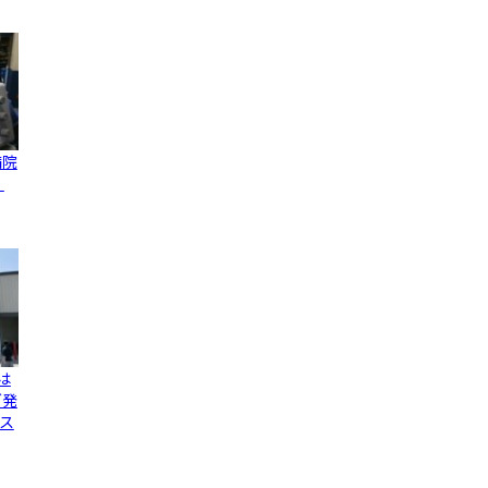
病院
、
は
グ発
ス