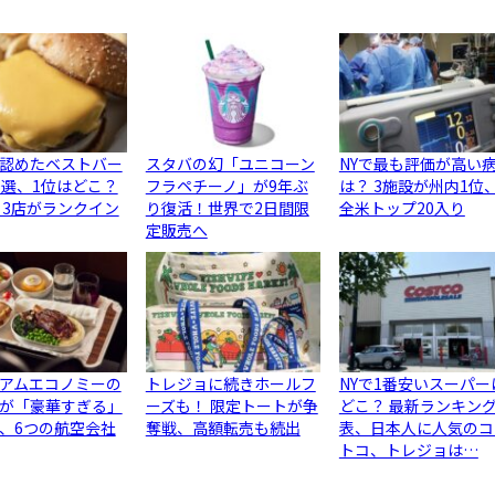
認めたベストバー
スタバの幻「ユニコーン
NYで最も評価が高い
0選、1位はどこ？
フラペチーノ」が9年ぶ
は？ 3施設が州内1位
ら3店がランクイン
り復活！世界で2日間限
全米トップ20入り
定販売へ
アムエコノミーの
トレジョに続きホールフ
NYで1番安いスーパー
が「豪華すぎる」
ーズも！ 限定トートが争
どこ？ 最新ランキン
、6つの航空会社
奪戦、高額転売も続出
表、日本人に人気のコ
トコ、トレジョは…