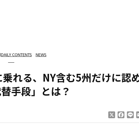
日
DAILY CONTENTS
NEWS
に乗れる、NY含む5州だけに認
代替手段」とは？
X
Faceb
Li