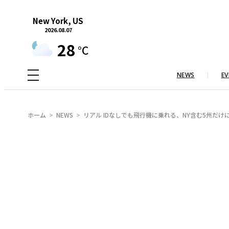
内
New York, US
容
2026.08.07
を
28
°C
ス
キ
NEWS
EV
ッ
プ
ホーム
NEWS
リアル IDなしでも飛行機に乗れる、NY含む5州だ