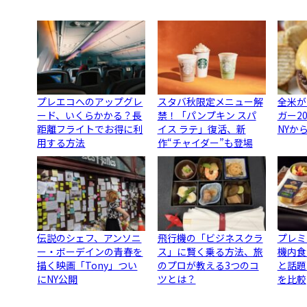
プレエコへのアップグレ
スタバ秋限定メニュー解
全米が
ード、いくらかかる？長
禁！「パンプキン スパ
ガー2
距離フライトでお得に利
イス ラテ」復活、新
NYか
用する方法
作“チャイダー”も登場
伝説のシェフ、アンソニ
飛行機の「ビジネスクラ
プレミ
ー・ボーデインの青春を
ス」に賢く乗る方法、旅
機内食
描く映画「Tony」つい
のプロが教える3つのコ
と話題
にNY公開
ツとは？
を比較