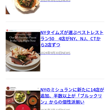
NYタイムズが選ぶベストレスト
ラン50 4店がNY、NJ、CTか
ら2店ずつ
2024年9月30日
NEWS
NYのミシュランに新たに14店が
追加、半数以上が「ブルックリ
ン」からの個性派揃い
2025年7月22日
NEWS