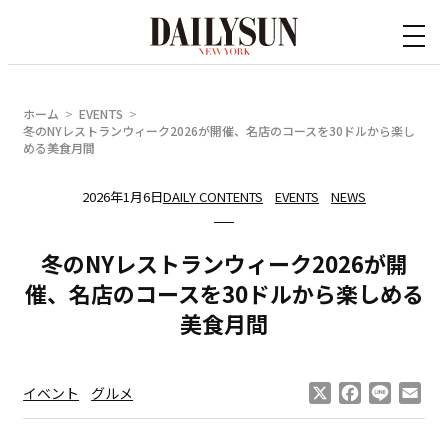
内
容
を
ス
ホーム
EVENTS
キ
冬のNYレストランウィーク2026が開催、名店のコースを30ドルから楽し
める美食月間
ッ
プ
2026年1月6日
DAILY CONTENTS
EVENTS
NEWS
冬のNYレストランウィーク2026が開
催、名店のコースを30ドルから楽しめる
美食月間
X
Facebook
Line
Ema
イベント
グルメ