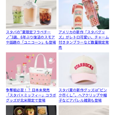
スタバの“夏限定フラペチー
アメリカの新作「スタバグッ
ノ”3選、6年ぶり復活のスモア
ズ」がレトロ可愛い、チャーム
や話題の「ユニコーン」も登場
付きタンブラーなど数量限定発
売
争奪戦必至！？ 日本未発売
スタバ夏の新作グッズは“ピン
「スタバ×ミッフィー」コラボ
ク尽くし”、ヘアクリップや帽
グッズが北米限定で登場
子などアパレル雑貨も登場