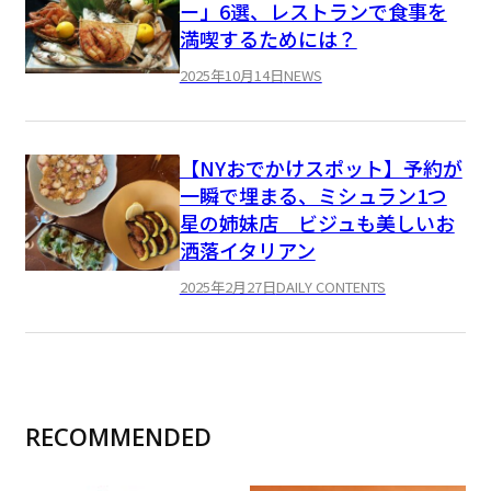
ー」6選、レストランで食事を
満喫するためには？
2025年10月14日
NEWS
【NYおでかけスポット】予約が
一瞬で埋まる、ミシュラン1つ
星の姉妹店 ビジュも美しいお
洒落イタリアン
2025年2月27日
DAILY CONTENTS
RECOMMENDED