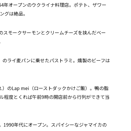
ギ。1954年オープンのウクライナ料理店。ポテト、ザワー
ングは絶品。
n St.）のスモークサーモンとクリームチーズを挟んだベー
。
ton St.）のライ麦パンに乗せたパストラミ。燻製のビーフは
rystie St.）のLap mei（ローストダックかけご飯）。鴨の脂
ドル程度とくれば午前9時の開店前から行列ができて当
キン。1990年代にオープン。スパイシーなジャマイカの