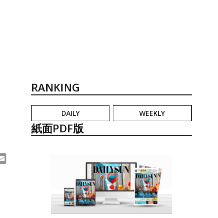
RANKING
DAILY
WEEKLY
紙面PDF版
ook
ne
Email