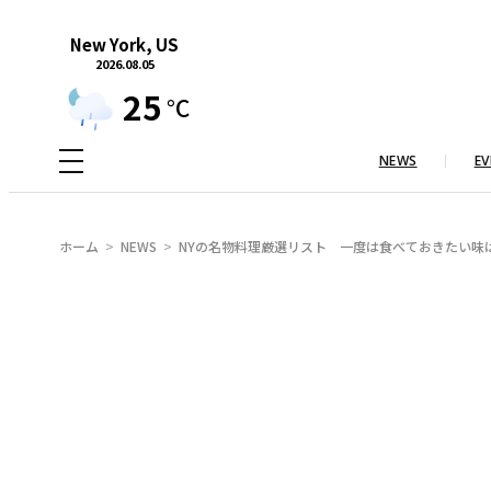
内
New York, US
容
2026.08.05
を
25
°C
ス
キ
NEWS
EV
ッ
プ
ホーム
NEWS
NYの名物料理厳選リスト 一度は食べておきたい味