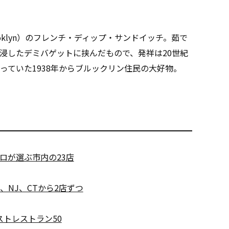
e., Brooklyn）のフレンチ・ディップ・サンドイッチ。茹で
浸したデミバゲットに挟んだもので、発祥は20世紀
っていた1938年からブルックリン住民の大好物。
ロが選ぶ市内の23店
、NJ、CTから2店ずつ
ストレストラン50