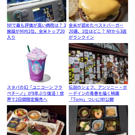
NYで最も評価が高い病院は？ 3
全米が認めたベストバーガー
施設が州内1位、全米トップ20
20選、1位はどこ？ NYから3店
入り
がランクイン
スタバの幻「ユニコーン フラ
伝説のシェフ、アンソニー・ボ
ペチーノ」が9年ぶり復活！世
ーデインの青春を描く映画
界で2日間限定販売へ
「Tony」ついにNY公開