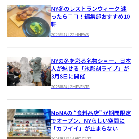
NY冬のレストランウィーク 迷
ったらココ！編集部おすすめ10
軒
2026年1月22日
NEWS
NYの冬を彩る名物ショー、日本
人が魅せる「氷彫刻ライブ」が
3月8日に開催
2026年3月2日
EVENTS
MoMAの “食料品店” が期間限定
でオープン、NYらしい空間に
「カワイイ」が止まらない
2026年1月14日
EVENTS