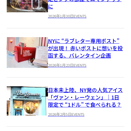
に
2026年1月30日
EVENTS
NYに “ラブレター専用ポスト”
が出現！ 赤いポストに想いを投
函する、バレンタイン企画
2026年1月23日
EVENTS
日本未上陸、NY発の人気アイス
「ヴァン・レーウェン」｜1日
限定で “1ドル” で食べられる？
2026年2月5日
EVENTS