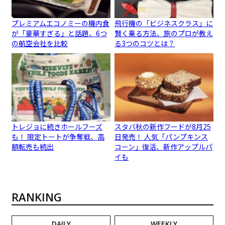
プレミアムエコノミーの機内食
飛行機の「ビジネスクラス」に
が「豪華すぎる」と話題、6つ
賢く乗る方法、旅のプロが教え
の航空会社を比較
る3つのコツとは？
トレジョに続きホールフーズ
スタバ秋の新作フードが8月25
も！ 限定トートが争奪戦、高
日発売！ 人気「パンプキンス
額転売も続出
コーン」復活、新作アップルパ
イも
RANKING
DAILY
WEEKLY