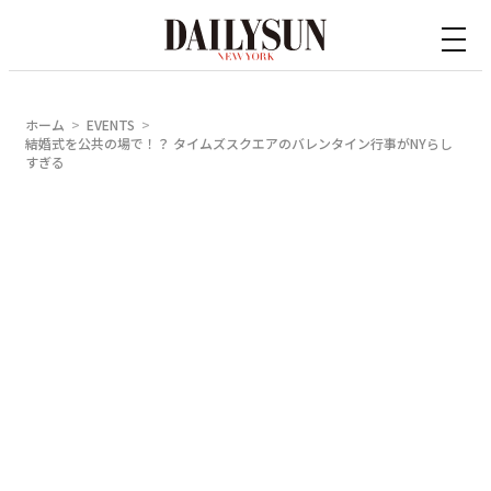
内
容
を
ス
ホーム
EVENTS
キ
結婚式を公共の場で！？ タイムズスクエアのバレンタイン行事がNYらし
すぎる
ッ
プ