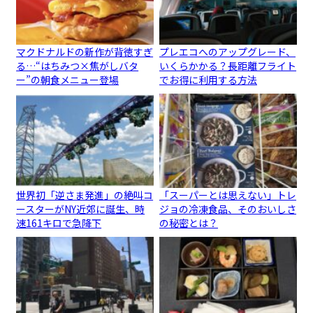
マクドナルドの新作が背徳すぎ
プレエコへのアップグレード、
る…“はちみつ×焦がしバタ
いくらかかる？長距離フライト
ー”の朝食メニュー登場
でお得に利用する方法
世界初「逆さま発進」の絶叫コ
「スーパーとは思えない」トレ
ースターがNY近郊に誕生、時
ジョの冷凍食品、そのおいしさ
速161キロで急降下
の秘密とは？