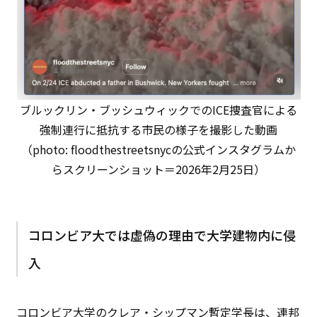
ブルックリン・ブッシュウィックでのICE捜査官による
強制連行に抵抗する市民の様子を撮影した動画
（photo: floodthestreetsnycの公式インスタグラムか
らスクリーンショット＝2026年2月25日）
コロンビア大では虚偽の理由で大学建物内に侵
入
コロンビア大学のクレア・シップマン暫定学長は、連邦