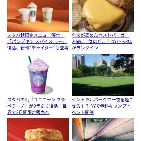
スタバ秋限定メニュー解禁！
全米が認めたベストバーガー
「パンプキン スパイス ラテ」
20選、1位はどこ？ NYから3店
復活、新作“チャイダー”も登場
がランクイン
スタバの幻「ユニコーン フラ
セントラルパークで一夜を過ご
ペチーノ」が9年ぶり復活！世
せる！？ NYで無料キャンプイ
界で2日間限定販売へ
ベント開催