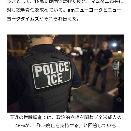
ったとして、移民支援団体は強く反発、マムダニ市長に
対し説明責任を求めている。
amニューヨーク
と
ニュー
ヨークタイムズ
がそれぞれ伝えた。
直近の世論調査では、政治的立場を問わず全米成人の
48%が、「ICE廃止を支持する」と回答している