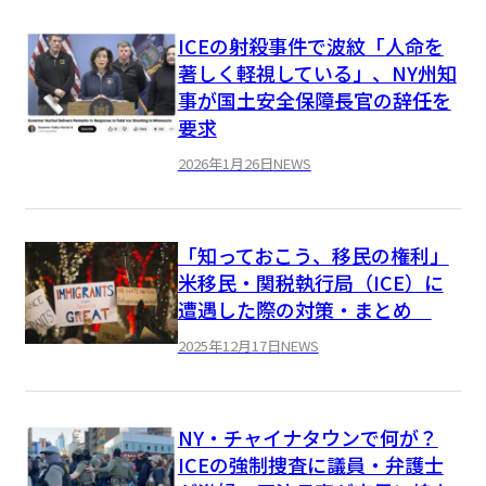
ICEの射殺事件で波紋「人命を
著しく軽視している」、NY州知
事が国土安全保障長官の辞任を
要求
2026年1月26日
NEWS
「知っておこう、移民の権利」
米移民・関税執行局（ICE）に
遭遇した際の対策・まとめ
2025年12月17日
NEWS
NY・チャイナタウンで何が？
ICEの強制捜査に議員・弁護士