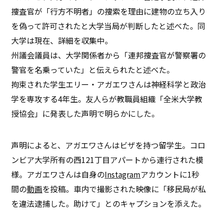
捜査官が「行方不明者」の捜索を理由に建物の立ち入り
を偽って許可されたと大学当局が判断したと述べた。同
大学は現在、詳細を収集中。
州議会議員は、大学関係者から「連邦捜査官が警察署の
警官を名乗っていた」と伝えられたと述べた。
拘束された学生エリー・アガエワさんは神経科学と政治
学を専攻する4年生。友人らが教職員組織「全米大学教
授協会」に発表した声明で明らかにした。
声明によると、アガエワさんはビザを持つ留学生。コロ
ンビア大学所有の西121丁目アパートから連行された模
様。アガエワさんは自身の
Instagram
アカウントに1秒
間の
動画
を投稿。車内で撮影された映像に「移民局が私
を違法逮捕した。助けて」とのキャプションを添えた。