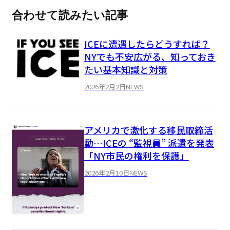
合わせて読みたい記事
ICEに遭遇したらどうすれば？
NYでも不安広がる、知っておき
たい基本知識と対策
2026年2月2日
NEWS
アメリカで激化する移民取締活
動…ICEの “監視員” 派遣を発表
「NY市民の権利を保護」
2026年2月10日
NEWS