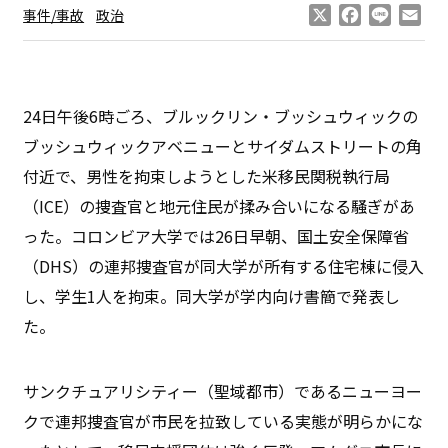
X
Facebook
Line
Ema
事件/事故
政治
24日午後6時ごろ、ブルックリン・ブッシュウィックの
ブッシュウィックアベニューとサイダムストリートの角
付近で、男性を拘束しようとした米移民関税執行局
（ICE）の捜査官と地元住民が揉み合いになる騒ぎがあ
った。コロンビア大学では26日早朝、国土安全保障省
（DHS）の連邦捜査官が同大学が所有する住宅棟に侵入
し、学生1人を拘束。同大学が学内向け書簡で発表し
た。
サンクチュアリシティー（聖域都市）であるニューヨー
クで連邦捜査官が市民を拉致している実態が明らかにな