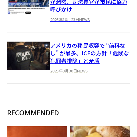
が激怒、司法長官が市民に協力
呼びかけ
2025年10月23日
NEWS
アメリカの移民収容で “前科な
し” が最多、ICEの方針「危険な
犯罪者排除」と矛盾
2025年9月30日
NEWS
RECOMMENDED