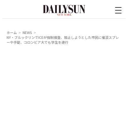
内
容
を
ス
ホーム
NEWS
キ
NY・ブルックリンでICEが強制捜査、阻止しようとした市民に催涙スプレ
ーや手錠、コロンビア大でも学生を連行
ッ
プ