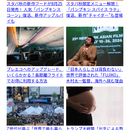
スタバ秋の新作フードが8月25
スタバ秋限定メニュー解禁！
日発売！ 人気「パンプキンス
「パンプキン スパイス ラテ」
コーン」復活、新作アップルパ
復活、新作“チャイダー”も登場
イも
プレエコへのアップグレード、
「日本人らしさは背負わない」
いくらかかる？長距離フライト
世界で評価された「FUJIKO」
でお得に利用する方法
木村太一監督、海外へ挑む理由
Z世代が選ぶ「世界で最も暮ら
トランプ大統領「出生による市