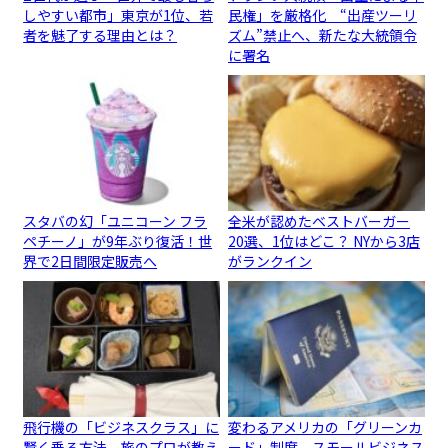
しやすい都市」東京が1位、若
民権」を厳格化 “出産ツーリ
者を魅了する理由とは？
ズム”禁止へ、新たな大統領令
に署名
スタバの幻「ユニコーン フラ
全米が認めたベストバーガー
ペチーノ」が9年ぶり復活！世
20選、1位はどこ？ NYから3店
界で2日間限定販売へ
がランクイン
飛行機の「ビジネスクラス」に
変わるアメリカの「グリーンカ
賢く乗る方法、旅のプロが教え
ード」制度、スモールビジネス