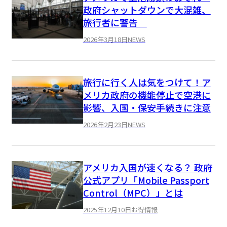
政府シャットダウンで大混雑、
旅行者に警告
2026年3月18日
NEWS
旅行に行く人は気をつけて！ア
メリカ政府の機能停止で空港に
影響、入国・保安手続きに注意
2026年2月23日
NEWS
アメリカ入国が速くなる？ 政府
公式アプリ「Mobile Passport
Control（MPC）」とは
2025年12月10日
お得情報