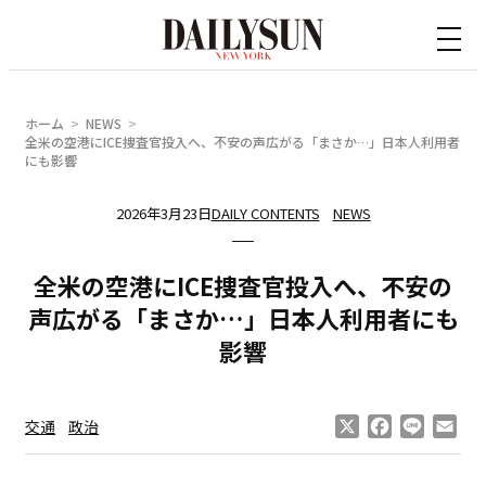
内
容
を
ス
ホーム
NEWS
キ
全米の空港にICE捜査官投入へ、不安の声広がる「まさか…」日本人利用者
にも影響
ッ
プ
2026年3月23日
DAILY CONTENTS
NEWS
全米の空港にICE捜査官投入へ、不安の
声広がる「まさか…」日本人利用者にも
影響
X
Facebook
Line
Ema
交通
政治