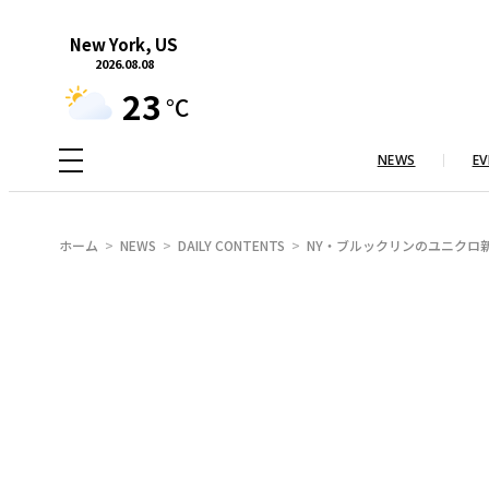
内
New York, US
容
2026.08.08
を
23
°C
ス
キ
NEWS
EV
ッ
プ
ホーム
NEWS
DAILY CONTENTS
NY・ブルックリンのユニクロ