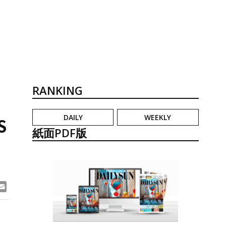
RANKING
DAILY
WEEKLY
S
紙面PDF版
ook
ne
Email