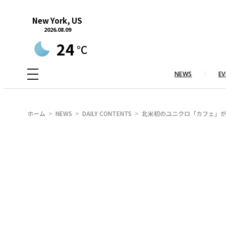
内
New York, US
容
2026.08.09
を
24
°C
ス
キ
NEWS
EV
ッ
プ
ホーム
NEWS
DAILY CONTENTS
北米初のユニクロ「カフェ」が