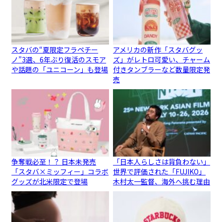
スタバの“夏限定フラペチー
アメリカの新作「スタバグッ
ノ”3選、6年ぶり復活のスモア
ズ」がレトロ可愛い、チャーム
や話題の「ユニコーン」も登場
付きタンブラーなど数量限定発
売
争奪戦必至！？ 日本未発売
「日本人らしさは背負わない」
「スタバ×ミッフィー」コラボ
世界で評価された「FUJIKO」
グッズが北米限定で登場
木村太一監督、海外へ挑む理由