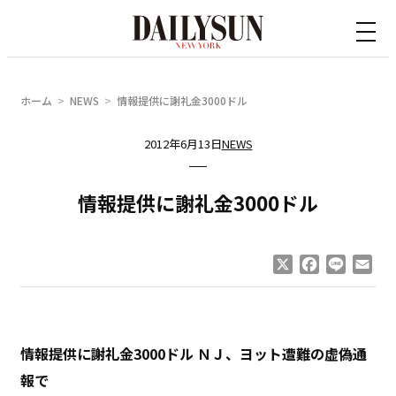
内
容
を
ス
ホーム
NEWS
情報提供に謝礼金3000ドル
キ
ッ
2012年6月13日
NEWS
プ
情報提供に謝礼金3000ドル
X
Facebook
Line
Ema
情報提供に謝礼金3000ドル ＮＪ、ヨット遭難の虚偽通
報で