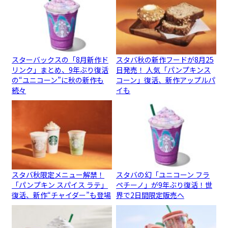
スターバックスの「8月新作ド
スタバ秋の新作フードが8月25
リンク」まとめ、9年ぶり復活
日発売！ 人気「パンプキンス
の“ユニコーン”に秋の新作も
コーン」復活、新作アップルパ
続々
イも
スタバ秋限定メニュー解禁！
スタバの幻「ユニコーン フラ
「パンプキン スパイス ラテ」
ペチーノ」が9年ぶり復活！世
復活、新作“チャイダー”も登場
界で2日間限定販売へ