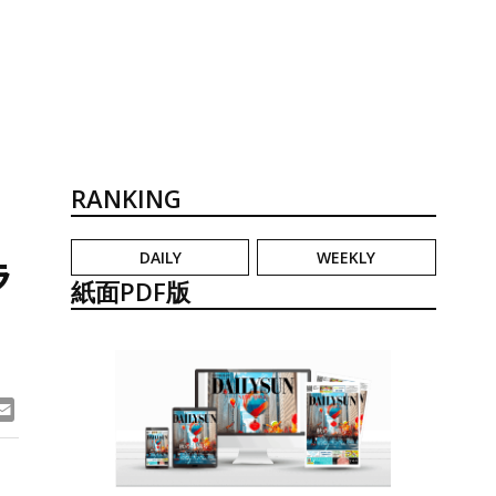
RANKING
DAILY
WEEKLY
ラ
紙面PDF版
ook
ne
Email