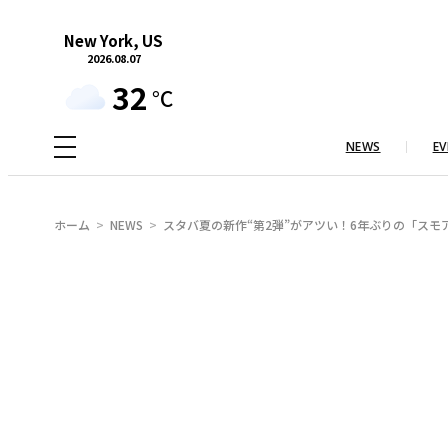
内
New York, US
容
2026.08.07
を
32
°C
ス
キ
NEWS
EV
ッ
プ
ホーム
NEWS
スタバ夏の新作“第2弾”がアツい！6年ぶりの「ス