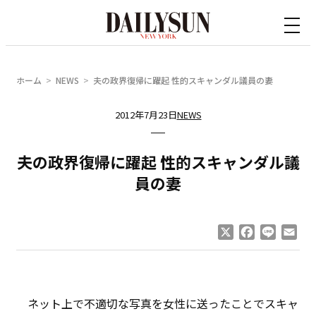
内
容
を
ス
ホーム
NEWS
夫の政界復帰に躍起 性的スキャンダル議員の妻
キ
ッ
2012年7月23日
NEWS
プ
夫の政界復帰に躍起 性的スキャンダル議
員の妻
X
Facebook
Line
Ema
ネット上で不適切な写真を女性に送ったことでスキャ