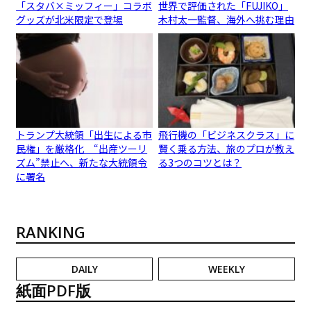
「スタバ×ミッフィー」コラボ
世界で評価された「FUJIKO」
グッズが北米限定で登場
木村太一監督、海外へ挑む理由
トランプ大統領「出生による市
飛行機の「ビジネスクラス」に
民権」を厳格化 “出産ツーリ
賢く乗る方法、旅のプロが教え
ズム”禁止へ、新たな大統領令
る3つのコツとは？
に署名
RANKING
DAILY
WEEKLY
紙面PDF版