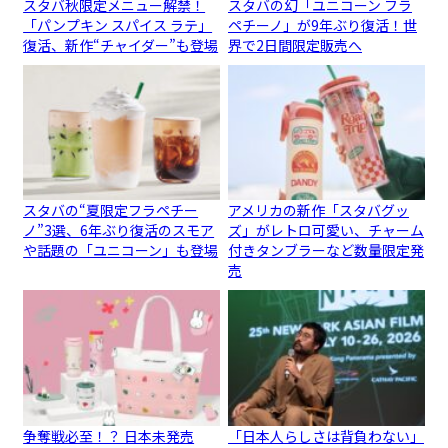
スタバ秋限定メニュー解禁！
スタバの幻「ユニコーン フラ
「パンプキン スパイス ラテ」
ペチーノ」が9年ぶり復活！世
復活、新作“チャイダー”も登場
界で2日間限定販売へ
スタバの“夏限定フラペチー
アメリカの新作「スタバグッ
ノ”3選、6年ぶり復活のスモア
ズ」がレトロ可愛い、チャーム
や話題の「ユニコーン」も登場
付きタンブラーなど数量限定発
売
争奪戦必至！？ 日本未発売
「日本人らしさは背負わない」