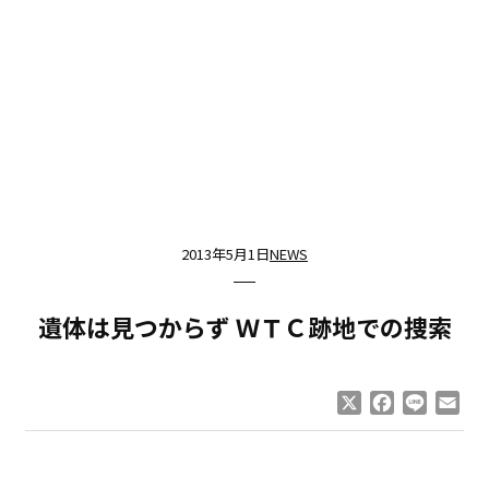
2013年5月1日
NEWS
遺体は見つからず ＷＴＣ跡地での捜索
X
Facebook
Line
Ema