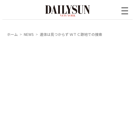
内
容
を
ス
ホーム
NEWS
遺体は見つからず ＷＴＣ跡地での捜索
キ
ッ
プ