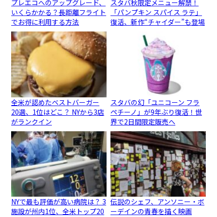
プレエコへのアップグレード、
スタバ秋限定メニュー解禁！
いくらかかる？長距離フライト
「パンプキン スパイス ラテ」
でお得に利用する方法
復活、新作“チャイダー”も登場
全米が認めたベストバーガー
スタバの幻「ユニコーン フラ
20選、1位はどこ？ NYから3店
ペチーノ」が9年ぶり復活！世
がランクイン
界で2日間限定販売へ
NYで最も評価が高い病院は？ 3
伝説のシェフ、アンソニー・ボ
施設が州内1位、全米トップ20
ーデインの青春を描く映画