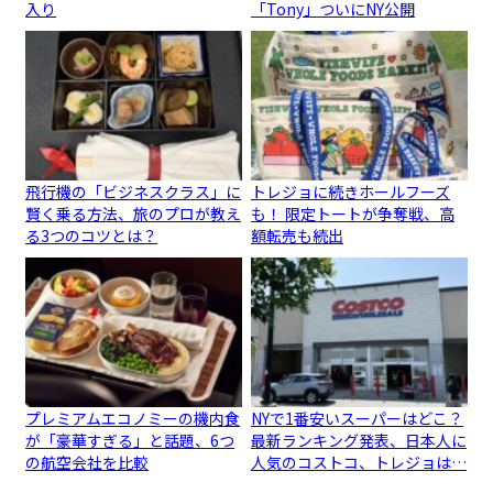
入り
「Tony」ついにNY公開
飛行機の「ビジネスクラス」に
トレジョに続きホールフーズ
賢く乗る方法、旅のプロが教え
も！ 限定トートが争奪戦、高
る3つのコツとは？
額転売も続出
プレミアムエコノミーの機内食
NYで1番安いスーパーはどこ？
が「豪華すぎる」と話題、6つ
最新ランキング発表、日本人に
の航空会社を比較
人気のコストコ、トレジョは…