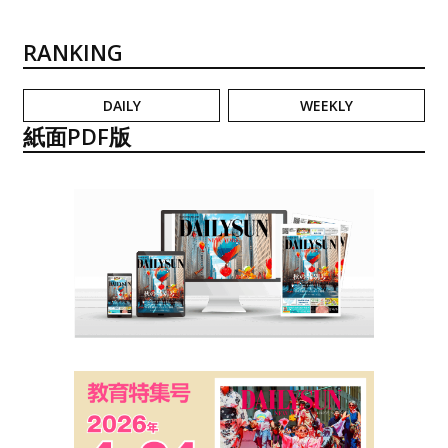
RANKING
DAILY
WEEKLY
紙面PDF版