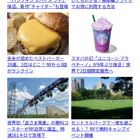
「パンプキン スパイス ラテ」
いくらかかる？長距離フライト
復活、新作“チャイダー”も登場
でお得に利用する方法
全米が認めたベストバーガー
スタバの幻「ユニコーン フラ
20選、1位はどこ？ NYから3店
ペチーノ」が9年ぶり復活！世
がランクイン
界で2日間限定販売へ
世界初「逆さま発進」の絶叫コ
セントラルパークで一夜を過ご
ースターがNY近郊に誕生、時
せる！？ NYで無料キャンプイ
速161キロで急降下
ベント開催