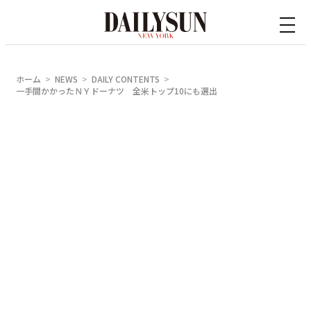
内
容
を
ス
ホーム
NEWS
DAILY CONTENTS
キ
一手間かかったＮＹドーナツ 全米トップ10にも選出
ッ
プ