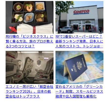
飛行機の「ビジネスクラス」に
NYで1番安いスーパーはどこ？
賢く乗る方法、旅のプロが教え
最新ランキング発表、日本人に
る3つのコツとは？
人気のコストコ、トレジョは…
エコノミー席が広い「航空会社
変わるアメリカの「グリーンカ
ランキング2026」、日本の航
ード」制度、スモールビジネス
空会社はトップクラス
融資や出入国管理も厳格化