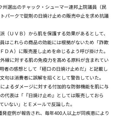
ク州選出のチャック・シューマー連邦上院議員（民
ントパークで錠剤の日焼け止めの販売中止を求め抗議
派（ＵＶＢ）から肌を保護する効果があるとして、
員はこれらの商品の効能には根拠がないため「詐欺
ＦＤＡ）に販売差し止めを命じるよう呼び掛けた。
紫外線に対する肌の免疫力を高める原料が含まれてい
用者の感想として「経口の日焼け止めだ」と記載し
文句は消費者に誤解を招くとして警告していた。
けによるダメージに対する付加的な防御機能を肌に与
の代表は「『日焼け止め』としては販売しておら
ていない」とＥメールで反論した。
色腫発症例が報告され、毎年400人以上が同疾患により