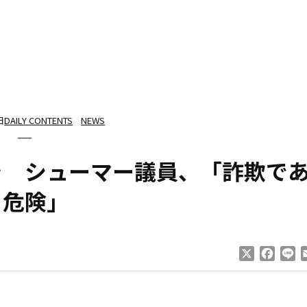
日
DAILY CONTENTS
NEWS
を シューマー議員、「詐欺で
り危険」
X
Faceb
Li