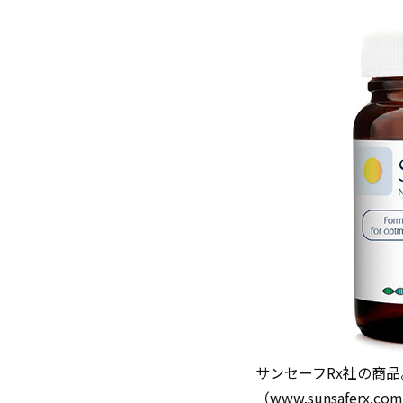
サンセーフRx社の商
（www.sunsaferx.c