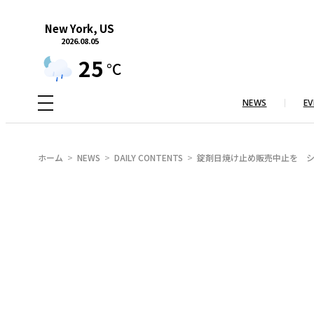
内
New York, US
容
2026.08.05
を
25
°C
ス
キ
NEWS
EV
ッ
プ
ホーム
NEWS
DAILY CONTENTS
錠剤日焼け止め販売中止を 