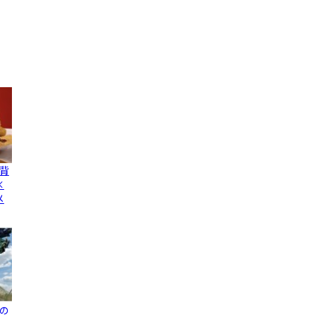
背
×
メ
の