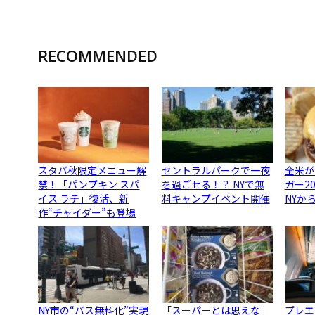
RECOMMENDED
スタバ秋限定メニュー解
セントラルパークで一夜
全米が
禁！「パンプキン スパ
を過ごせる！？ NYで無
ガー2
イス ラテ」復活、新
料キャンプイベント開催
NYか
作“チャイダー”も登場
NY市の“バス無料化”実現
「スーパーとは思えな
プレエ