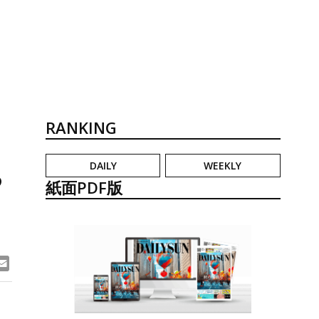
RANKING
DAILY
WEEKLY
あ
紙面PDF版
ook
ne
Email