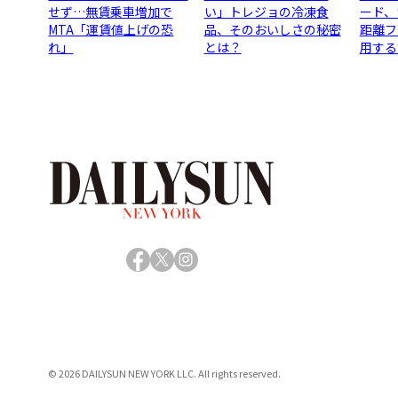
せず…無賃乗車増加で
い」トレジョの冷凍食
ード、
MTA「運賃値上げの恐
品、そのおいしさの秘密
距離フ
れ」
とは？
用する
Facebook
X
Instagram
© 2026 DAILYSUN NEW YORK LLC. All rights reserved.