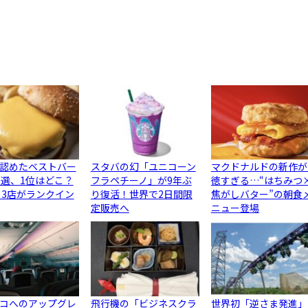
認めたベストバー
スタバの幻「ユニコーン
マクドナルドの新作が
0選、1位はどこ？
フラペチーノ」が9年ぶ
徳すぎる…“はちみつ
ら3店がランクイン
り復活！世界で2日間限
焦がしバター”の朝食
定販売へ
ニュー登場
コへのアップグレ
飛行機の「ビジネスクラ
世界初「逆さま発進」