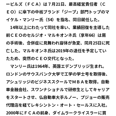
ービルズ（ＦＣＡ）は７月21日、最高経営責任者（Ｃ
ＥＯ）に傘下の中核ブランド「ジープ」部門トップのマ
イケル・マンリー氏（54）を指名、同日就任した。
14年以上にわたって同社を率い、業績回復を主導した
前ＣＥＯのセルジオ・マルキオンネ氏（享年66）は肩
の手術後、合併症に見舞われ容体が急変、同月25日に死
亡した。マルキオンネ氏は2019年の退任を予定してい
たため、突然のＣＥＯ交代となった。
マンリー氏は1964年、英国エデンブリッジ生まれ。
ロンドンのサウスバンク大学で工学の学士号を取得後、
アシュリッジのビジネススクールでＭＢＡを取得。自動
車金融会社、スワンナショナルで研修生としてキャリア
をスタートさせ、仏自動車大手ルノー、プジョーの販売
代理店を経てレキシントン・オート・セールスに入社。
2000年にＦＣＡの前身、ダイムラークライスラーに買