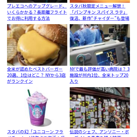
プレエコへのアップグレード、
スタバ秋限定メニュー解禁！
いくらかかる？長距離フライト
「パンプキン スパイス ラテ」
でお得に利用する方法
復活、新作“チャイダー”も登場
全米が認めたベストバーガー
NYで最も評価が高い病院は？ 3
20選、1位はどこ？ NYから3店
施設が州内1位、全米トップ20
がランクイン
入り
スタバの幻「ユニコーン フラ
伝説のシェフ、アンソニー・ボ