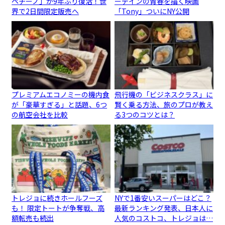
ペチーノ」が9年ぶり復活！世
ーデインの青春を描く映画
界で2日間限定販売へ
「Tony」ついにNY公開
プレミアムエコノミーの機内食
飛行機の「ビジネスクラス」に
が「豪華すぎる」と話題、6つ
賢く乗る方法、旅のプロが教え
の航空会社を比較
る3つのコツとは？
トレジョに続きホールフーズ
NYで1番安いスーパーはどこ？
も！ 限定トートが争奪戦、高
最新ランキング発表、日本人に
額転売も続出
人気のコストコ、トレジョは…