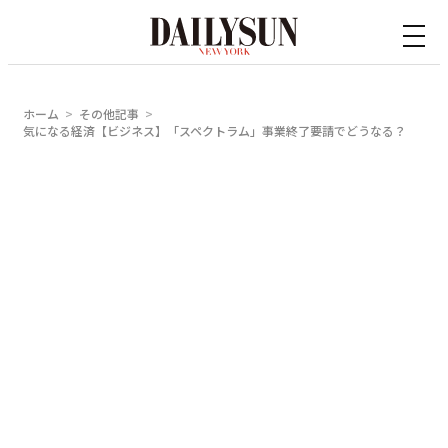
内
容
を
ス
ホーム
その他記事
キ
気になる経済【ビジネス】「スペクトラム」事業終了要請でどうなる？
ッ
プ