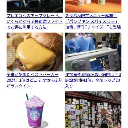
プレエコへのアップグレード、
スタバ秋限定メニュー解禁！
いくらかかる？長距離フライト
「パンプキン スパイス ラテ」
でお得に利用する方法
復活、新作“チャイダー”も登場
全米が認めたベストバーガー
NYで最も評価が高い病院は？ 3
20選、1位はどこ？ NYから3店
施設が州内1位、全米トップ20
がランクイン
入り