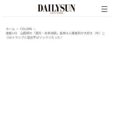
内
容
を
ス
ホーム
COLUMN
キ
連載142 山田順の「週刊：未来地図」皇帝は人種差別が大好き（中）じ
つはトランプと習近平はソックリだった！
ッ
プ