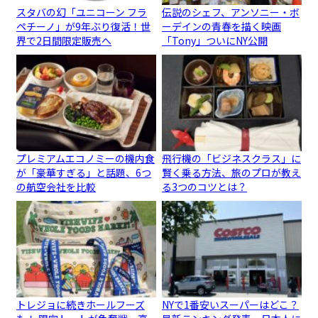
スタバの幻「ユニコーン フラ
伝説のシェフ、アンソニー・ボ
ペチーノ」が9年ぶり復活！世
ーデインの青春を描く映画
界で2日間限定販売へ
「Tony」ついにNY公開
プレミアムエコノミーの機内食
飛行機の「ビジネスクラス」に
が「豪華すぎる」と話題、6つ
賢く乗る方法、旅のプロが教え
の航空会社を比較
る3つのコツとは？
トレジョに続きホールフーズ
NYで1番安いスーパーはどこ？