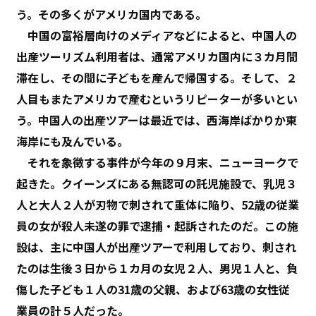
う。その多くがアメリカ国内である。
中国の富裕層向けのメディアなどによると、中国人の
出産ツーリズム利用者は、通常アメリカ国内に３カ月間
滞在し、その間に子どもを産んで帰国する。そして、２
人目もまたアメリカで産むというリピーターが多いとい
う。中国人の出産ツアーは最近では、西海岸ばかりか東
海岸にも及んでいる。
それを象徴する事件が今年の９月末、ニューヨークで
起きた。クイーンズにある無認可の託児施設で、乳児３
人と大人２人が刃物で刺されて重体に陥り、52歳の従業
員の女が殺人未遂の罪で逮捕・起訴されたのだ。この施
設は、主に中国人が出産ツアーで利用しており、刺され
たのは生後３日から１カ月の女児２人、男児１人と、負
傷した子ども１人の31歳の父親、および63歳の女性従
業員の計５人だった。