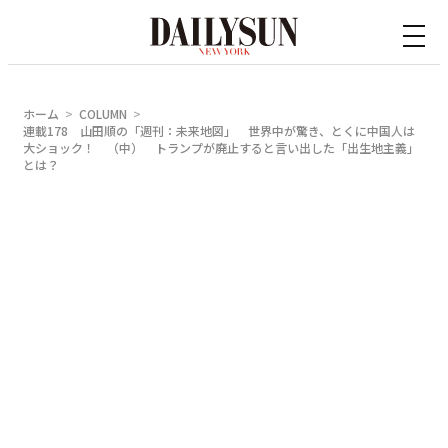
内
容
を
ス
ホーム
COLUMN
キ
連載178 山田順の「週刊：未来地図」 世界中が驚き、とくに中国人は
大ショック！ （中） トランプが廃止すると言い出した「出生地主義」
ッ
とは？
プ