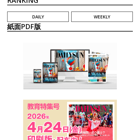
DAILY
WEEKLY
紙面PDF版