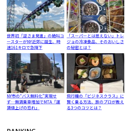
世界初「逆さま発進」の絶叫コ
「スーパーとは思えない」トレ
ースターがNY近郊に誕生、時
ジョの冷凍食品、そのおいしさ
速161キロで急降下
の秘密とは？
NY市の“バス無料化”実現せ
飛行機の「ビジネスクラス」に
ず…無賃乗車増加でMTA「運
賢く乗る方法、旅のプロが教え
賃値上げの恐れ」
る3つのコツとは？
RANKING