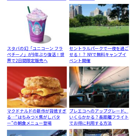
スタバの幻「ユニコーン フラ
セントラルパークで一夜を過ご
ペチーノ」が9年ぶり復活！世
せる！？ NYで無料キャンプイ
界で2日間限定販売へ
ベント開催
マクドナルドの新作が背徳すぎ
プレエコへのアップグレード、
る…“はちみつ×焦がしバタ
いくらかかる？長距離フライト
ー”の朝食メニュー登場
でお得に利用する方法