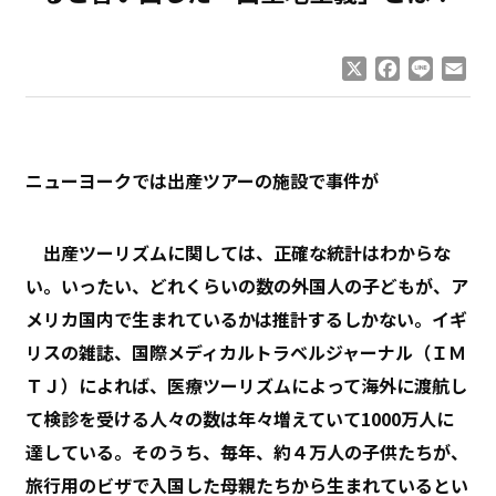
X
Facebook
Line
Ema
ニューヨークでは出産ツアーの施設で事件が
出産ツーリズムに関しては、正確な統計はわからな
い。いったい、どれくらいの数の外国人の子どもが、ア
メリカ国内で生まれているかは推計するしかない。イギ
リスの雑誌、国際メディカルトラベルジャーナル（ＩＭ
ＴＪ）によれば、医療ツーリズムによって海外に渡航し
て検診を受ける人々の数は年々増えていて1000万人に
達している。そのうち、毎年、約４万人の子供たちが、
旅行用のビザで入国した母親たちから生まれているとい