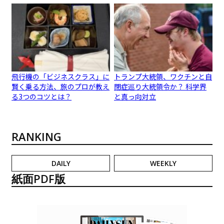
飛行機の「ビジネスクラス」に
トランプ大統領、ワクチンと自
賢く乗る方法、旅のプロが教え
閉症巡り大統領令か？ 科学界
る3つのコツとは？
と真っ向対立
RANKING
DAILY
WEEKLY
紙面PDF版