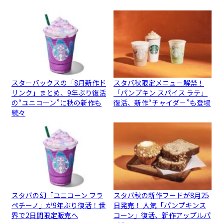
スターバックスの「8月新作ド
スタバ秋限定メニュー解禁！
リンク」まとめ、9年ぶり復活
「パンプキン スパイス ラテ」
の“ユニコーン”に秋の新作も
復活、新作“チャイダー”も登場
続々
スタバの幻「ユニコーン フラ
スタバ秋の新作フードが8月25
ペチーノ」が9年ぶり復活！世
日発売！ 人気「パンプキンス
界で2日間限定販売へ
コーン」復活、新作アップルパ