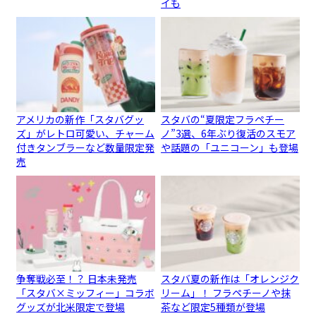
イも
アメリカの新作「スタバグッ
スタバの“夏限定フラペチー
ズ」がレトロ可愛い、チャーム
ノ”3選、6年ぶり復活のスモア
付きタンブラーなど数量限定発
や話題の「ユニコーン」も登場
売
争奪戦必至！？ 日本未発売
スタバ夏の新作は「オレンジク
「スタバ×ミッフィー」コラボ
リーム」！ フラペチーノや抹
グッズが北米限定で登場
茶など限定5種類が登場