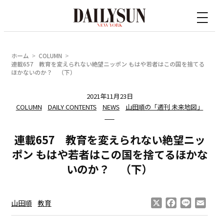
内
容
を
ス
ホーム
COLUMN
キ
連載657 教育を変えられない絶望ニッポン もはや若者はこの国を捨てる
ほかないのか？ （下）
ッ
プ
2021年11月23日
COLUMN
DAILY CONTENTS
NEWS
山田順の「週刊 未来地図」
連載657 教育を変えられない絶望ニッ
ポン もはや若者はこの国を捨てるほかな
いのか？ （下）
X
Facebook
Line
Ema
山田順
教育