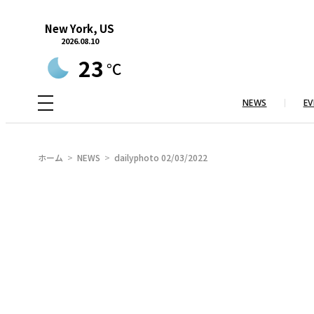
内
New York, US
容
2026.08.10
を
23
°C
ス
キ
NEWS
EV
ッ
プ
ホーム
NEWS
dailyphoto 02/03/2022