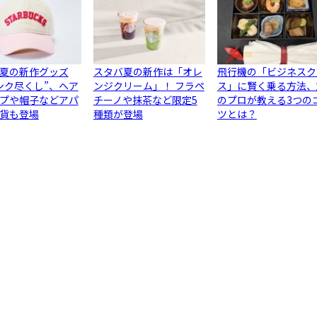
夏の新作グッズ
スタバ夏の新作は「オレ
飛行機の「ビジネスク
ンク尽くし”、ヘア
ンジクリーム」！ フラペ
ス」に賢く乗る方法、
プや帽子などアパ
チーノや抹茶など限定5
のプロが教える3つの
貨も登場
種類が登場
ツとは？