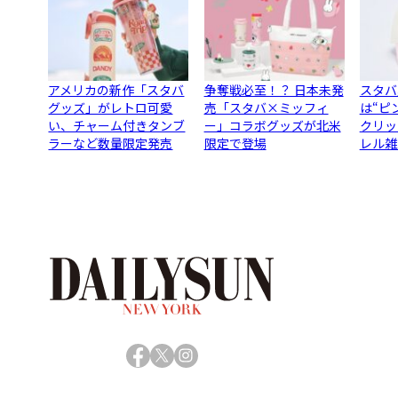
アメリカの新作「スタバ
争奪戦必至！？ 日本未発
スタバ
グッズ」がレトロ可愛
売「スタバ×ミッフィ
は“ピ
い、チャーム付きタンブ
ー」コラボグッズが北米
クリッ
ラーなど数量限定発売
限定で登場
レル雑
Facebook
X
Instagram