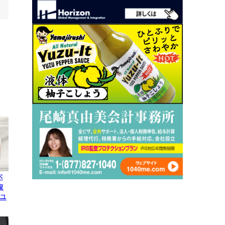
ペ
復
ユ