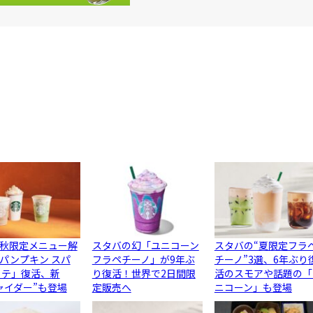
秋限定メニュー解
スタバの幻「ユニコーン
スタバの“夏限定フラ
パンプキン スパ
フラペチーノ」が9年ぶ
チーノ”3選、6年ぶり
ラテ」復活、新
り復活！世界で2日間限
活のスモアや話題の「
ャイダー”も登場
定販売へ
ニコーン」も登場