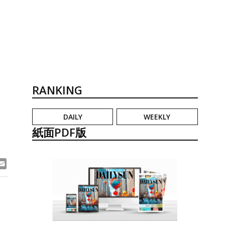
RANKING
DAILY
WEEKLY
紙面PDF版
ook
ne
Email