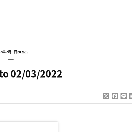
22年2月3日
NEWS
to 02/03/2022
X
Faceb
Li