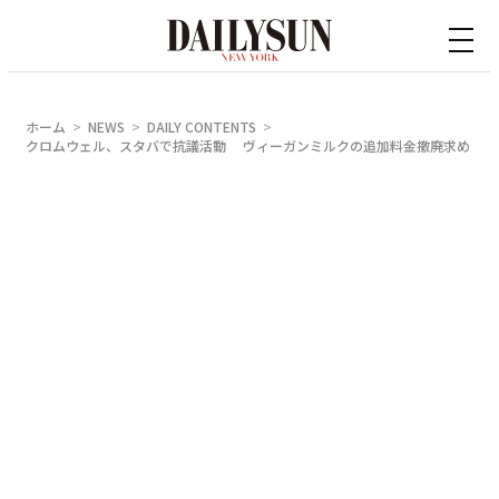
内
容
を
ス
ホーム
NEWS
DAILY CONTENTS
キ
クロムウェル、スタバで抗議活動 ヴィーガンミルクの追加料金撤廃求め
ッ
プ