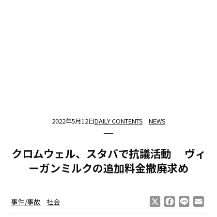
2022年5月12日
DAILY CONTENTS
NEWS
クロムウェル、スタバで抗議活動 ヴィ
ーガンミルクの追加料金撤廃求め
X
Facebook
Line
Ema
事件/事故
社会