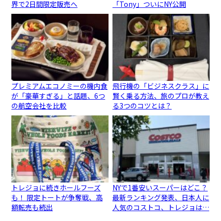
界で2日間限定販売へ
「Tony」ついにNY公開
プレミアムエコノミーの機内食
飛行機の「ビジネスクラス」に
が「豪華すぎる」と話題、6つ
賢く乗る方法、旅のプロが教え
の航空会社を比較
る3つのコツとは？
トレジョに続きホールフーズ
NYで1番安いスーパーはどこ？
も！ 限定トートが争奪戦、高
最新ランキング発表、日本人に
額転売も続出
人気のコストコ、トレジョは…