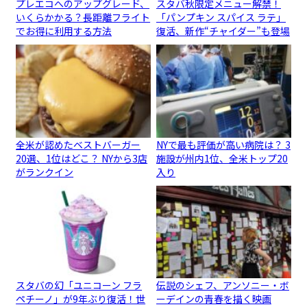
プレエコへのアップグレード、
スタバ秋限定メニュー解禁！
いくらかかる？長距離フライト
「パンプキン スパイス ラテ」
でお得に利用する方法
復活、新作“チャイダー”も登場
全米が認めたベストバーガー
NYで最も評価が高い病院は？ 3
20選、1位はどこ？ NYから3店
施設が州内1位、全米トップ20
がランクイン
入り
スタバの幻「ユニコーン フラ
伝説のシェフ、アンソニー・ボ
ペチーノ」が9年ぶり復活！世
ーデインの青春を描く映画