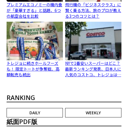
プレミアムエコノミーの機内食
飛行機の「ビジネスクラス」に
が「豪華すぎる」と話題、6つ
賢く乗る方法、旅のプロが教え
の航空会社を比較
る3つのコツとは？
トレジョに続きホールフーズ
NYで1番安いスーパーはどこ？
も！ 限定トートが争奪戦、高
最新ランキング発表、日本人に
額転売も続出
人気のコストコ、トレジョは…
RANKING
DAILY
WEEKLY
紙面PDF版