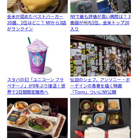
全米が認めたベストバーガー
NYで最も評価が高い病院は？ 3
20選、1位はどこ？ NYから3店
施設が州内1位、全米トップ20
がランクイン
入り
スタバの幻「ユニコーン フラ
伝説のシェフ、アンソニー・ボ
ペチーノ」が9年ぶり復活！世
ーデインの青春を描く映画
界で2日間限定販売へ
「Tony」ついにNY公開