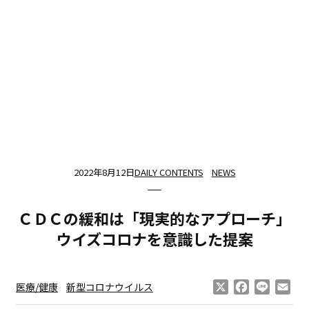
2022年8月12日
DAILY CONTENTS
NEWS
ＣＤＣの緩和は「現実的なアプローチ」
ウイズコロナを意識した提案
X
Facebook
Line
Ema
医療/健康
新型コロナウイルス