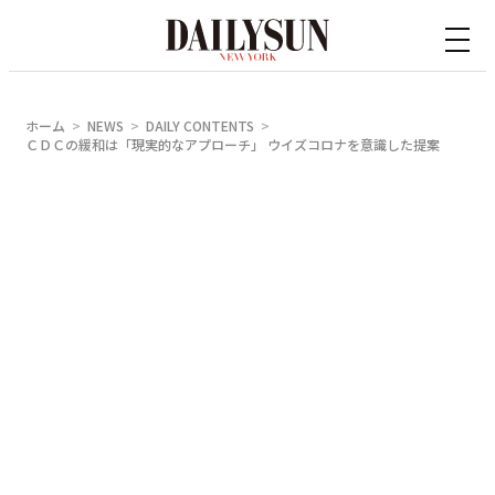
内
容
を
ス
ホーム
NEWS
DAILY CONTENTS
キ
ＣＤＣの緩和は「現実的なアプローチ」 ウイズコロナを意識した提案
ッ
プ