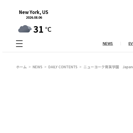
内
New York, US
容
2026.08.06
を
31
°C
ス
キ
NEWS
EV
ッ
プ
ホーム
NEWS
DAILY CONTENTS
ニューヨーク育英学園 Japanese C