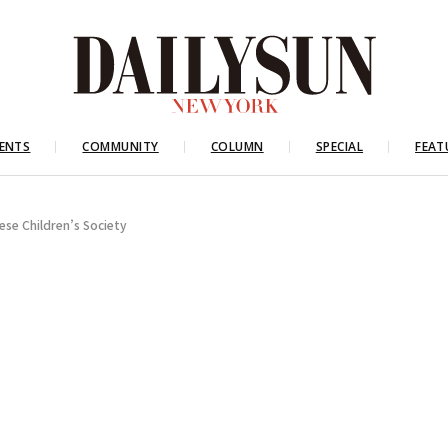
ENTS
COMMUNITY
COLUMN
SPECIAL
FEAT
hildren’s Society