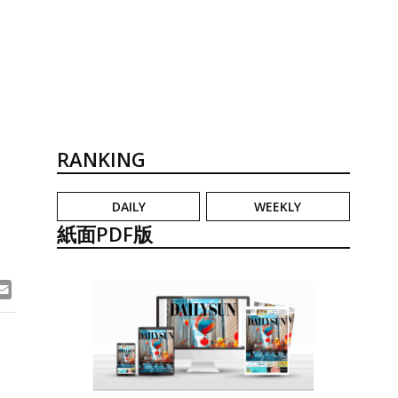
RANKING
DAILY
WEEKLY
紙面PDF版
ook
ne
Email