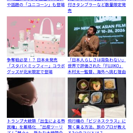
や話題の「ユニコーン」も登場
付きタンブラーなど数量限定発
売
争奪戦必至！？ 日本未発売
「日本人らしさは背負わない」
「スタバ×ミッフィー」コラボ
世界で評価された「FUJIKO」
グッズが北米限定で登場
木村太一監督、海外へ挑む理由
トランプ大統領「出生による市
飛行機の「ビジネスクラス」に
民権」を厳格化 “出産ツーリ
賢く乗る方法、旅のプロが教え
ズム”禁止へ、新たな大統領令
る3つのコツとは？