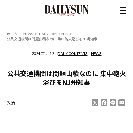
内
容
を
ス
ホーム
NEWS
DAILY CONTENTS
キ
公共交通機関は問題山積なのに 集中砲火浴びるNJ州知事
ッ
2024年1月12日
DAILY CONTENTS
NEWS
プ
公共交通機関は問題山積なのに 集中砲火
浴びるNJ州知事
X
Facebook
Line
Ema
政治