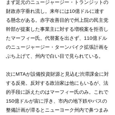
まず足元のニュージャージー・トランジットの
財政赤字垂れ流し。来年には10億ドルに達す
る懸念がある。赤字改善目的で州上院の民主党
幹部が提案した事業主に対する増税案を拒否し
たマーフィー氏。代替案を出さず、110億ドル
のニュージャージー・ターンパイク拡張計画を
ぶち上げて、州内で白い目で見られている。
次にMTAが設備投資財源と見込む渋滞課金に対
する反発。反対する政治家は他にもいるが、法
的手段に訴えたのはマーフィー氏のみ。これで
150億ドルが宙に浮き、市内の地下鉄やバスの
整備計画が滞るとニューヨーク州内で鼻つまみ