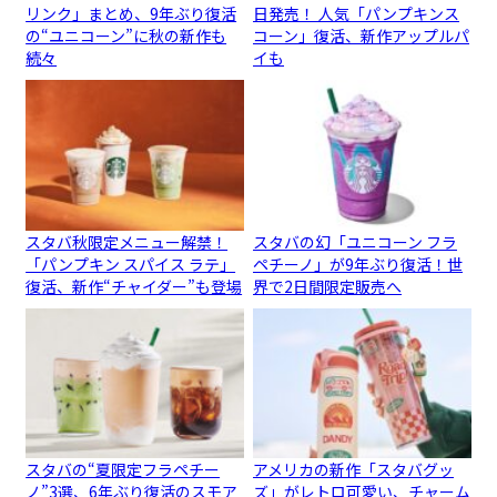
リンク」まとめ、9年ぶり復活
日発売！ 人気「パンプキンス
の“ユニコーン”に秋の新作も
コーン」復活、新作アップルパ
続々
イも
スタバ秋限定メニュー解禁！
スタバの幻「ユニコーン フラ
「パンプキン スパイス ラテ」
ペチーノ」が9年ぶり復活！世
復活、新作“チャイダー”も登場
界で2日間限定販売へ
スタバの“夏限定フラペチー
アメリカの新作「スタバグッ
ノ”3選、6年ぶり復活のスモア
ズ」がレトロ可愛い、チャーム