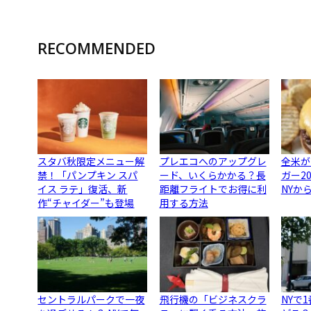
RECOMMENDED
スタバ秋限定メニュー解
プレエコへのアップグレ
全米が
禁！「パンプキン スパ
ード、いくらかかる？長
ガー2
イス ラテ」復活、新
距離フライトでお得に利
NYか
作“チャイダー”も登場
用する方法
セントラルパークで一夜
飛行機の「ビジネスクラ
NYで