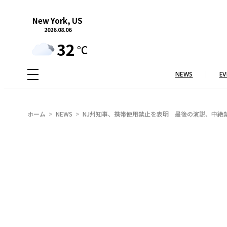
内
New York, US
容
2026.08.06
を
32
°C
ス
キ
NEWS
EV
ッ
プ
ホーム
NEWS
NJ州知事、携帯使用禁止を表明 最後の演説、中絶