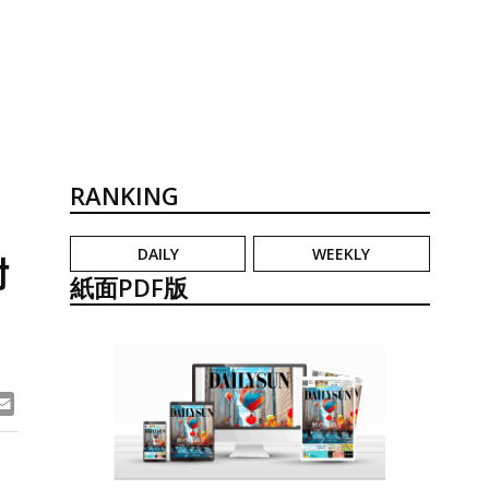
RANKING
DAILY
WEEKLY
対
紙面PDF版
ook
ne
Email