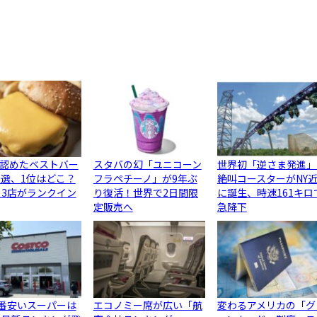
認めたベストバー
スタバの幻「ユニコーン
世界初「逆さま発進」
0選、1位はどこ？
フラペチーノ」が9年ぶ
絶叫コースターがNY
ら3店がランクイン
り復活！世界で2日間限
に誕生、時速161キロ
定販売へ
急降下
1番安いスーパーは
エコノミー席が広い「航
変わるアメリカの「グ