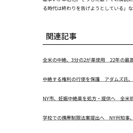
る時代は終わりを告げようとしている」な
関連記事
全米の中絶、3分の2が薬使用 22年の最
中絶する権利の行使を保護 アダムズ氏、
NY市、妊娠中絶薬を処方・提供へ 全米
学校での携帯制限法案提出へ NY州知事