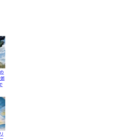
の
近郊
で
リ