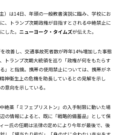
主）は14日、年頭の一般教書演説に臨み、学校にお
に、トランプ次期政権が目指すとされる中絶禁止に
にした。
ニューヨーク・タイムズ
が伝えた。
所を改善し、交通事故死者数が昨年14%増加した事態
、トランプ次期大統領を巡り「政権が何をもたらす
る」と指摘。携帯の使用禁止については、携帯がネ
精神衛生上の危機を助長しているとの見解を示し
の意向を示している。
中絶薬「ミフェプリストン」の入手制限に動いた場
辺の情報によると、既に「戦略的備蓄品」として保
ィー氏の任期は法律の定めにより今年が最後で、後
対し「場当たり的だ」「身の丈に合わない支出をす