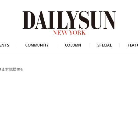
ENTS
COMMUNITY
COLUMN
SPECIAL
FEAT
禁止対抗措置も