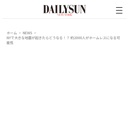
内
容
を
ス
ホーム
NEWS
キ
NYで大きな地震が起きたらどうなる！？ 約2000人がホームレスになる可
能性
ッ
プ