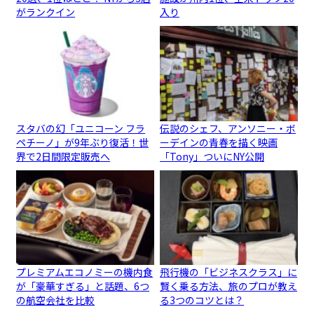
がランクイン
入り
スタバの幻「ユニコーン フラ
伝説のシェフ、アンソニー・ボ
ペチーノ」が9年ぶり復活！世
ーデインの青春を描く映画
界で2日間限定販売へ
「Tony」ついにNY公開
プレミアムエコノミーの機内食
飛行機の「ビジネスクラス」に
が「豪華すぎる」と話題、6つ
賢く乗る方法、旅のプロが教え
の航空会社を比較
る3つのコツとは？