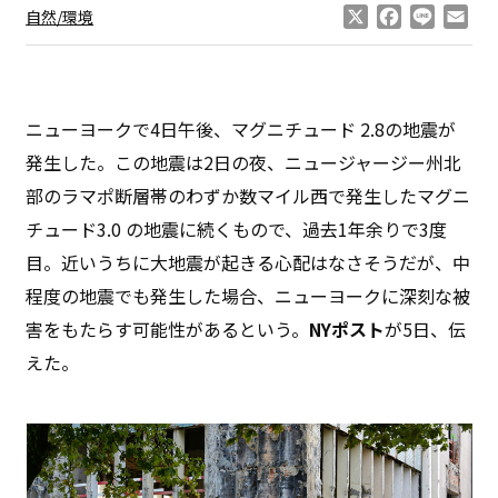
X
Facebook
Line
Ema
自然/環境
ニューヨークで4日午後、マグニチュード 2.8の地震が
発生した。この地震は2日の夜、ニュージャージー州北
部のラマポ断層帯のわずか数マイル西で発生したマグニ
チュード3.0 の地震に続くもので、過去1年余りで3度
目。近いうちに大地震が起きる心配はなさそうだが、中
程度の地震でも発生した場合、ニューヨークに深刻な被
害をもたらす可能性があるという。
NYポスト
が5日、伝
えた。