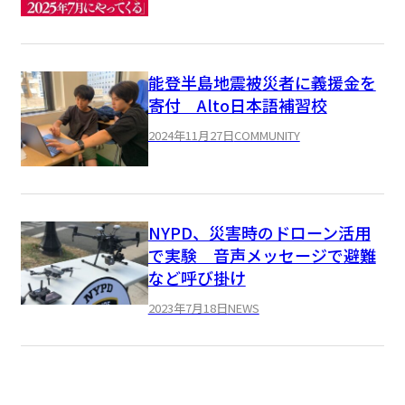
能登半島地震被災者に義援金を
寄付 Alto日本語補習校
2024年11月27日
COMMUNITY
NYPD、災害時のドローン活用
で実験 音声メッセージで避難
など呼び掛け
2023年7月18日
NEWS