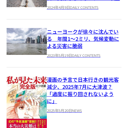
2024年4月9日
DAILY CONTENTS
ニューヨークが徐々に沈んでい
る 年間1～2ミリ、気候変動に
よる災害に脆弱
2023年5月19日
DAILY CONTENTS
漫画の予言で日本行きの観光客
減少、2025年7月に大津波？
「過度に振り回されないよう
に」
2025年5月20日
NEWS