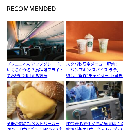
RECOMMENDED
プレエコへのアップグレード、
スタバ秋限定メニュー解禁！
いくらかかる？長距離フライト
「パンプキン スパイス ラテ」
でお得に利用する方法
復活、新作“チャイダー”も登場
全米が認めたベストバーガー
NYで最も評価が高い病院は？ 3
20選、1位はどこ？ NYから3店
施設が州内1位、全米トップ20