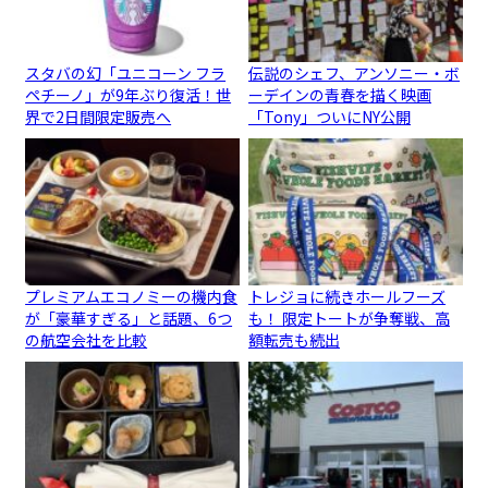
スタバの幻「ユニコーン フラ
伝説のシェフ、アンソニー・ボ
ペチーノ」が9年ぶり復活！世
ーデインの青春を描く映画
界で2日間限定販売へ
「Tony」ついにNY公開
プレミアムエコノミーの機内食
トレジョに続きホールフーズ
が「豪華すぎる」と話題、6つ
も！ 限定トートが争奪戦、高
の航空会社を比較
額転売も続出