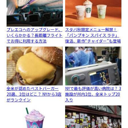
プレエコへのアップグレード、
スタバ秋限定メニュー解禁！
いくらかかる？長距離フライト
「パンプキン スパイス ラテ」
でお得に利用する方法
復活、新作“チャイダー”も登場
全米が認めたベストバーガー
NYで最も評価が高い病院は？ 3
20選、1位はどこ？ NYから3店
施設が州内1位、全米トップ20
がランクイン
入り