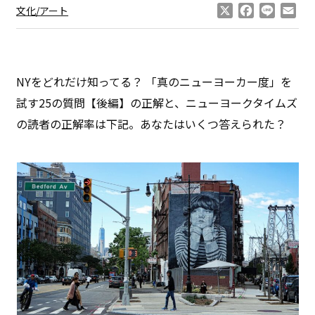
X
Facebook
Line
Ema
文化/アート
NYをどれだけ知ってる？ 「真のニューヨーカー度」を
試す25の質問【後編】の正解と、ニューヨークタイムズ
の読者の正解率は下記。あなたはいくつ答えられた？