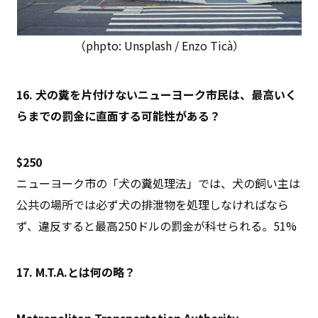
（phpto: Unsplash / Enzo Ticà）
16. 犬の糞を片付けないニューヨーク市民は、最高いく
らまでの罰金に直面する可能性がある？
$250
ニューヨーク市の「犬の糞処理法」では、犬の飼い主は
公共の場所では必ず犬の排泄物を処理しなければなら
ず、違反すると最高250ドルの罰金が科せられる。51%
17. M.T.A.とは何の略？
Metropolitan Transportation Authority