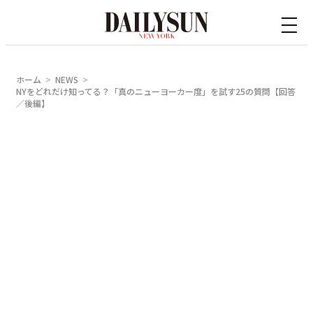
内
容
を
ス
ホーム
NEWS
キ
NYをどれだけ知ってる？「真のニューヨーカー度」を試す25の質問【回答
／後編】
ッ
プ