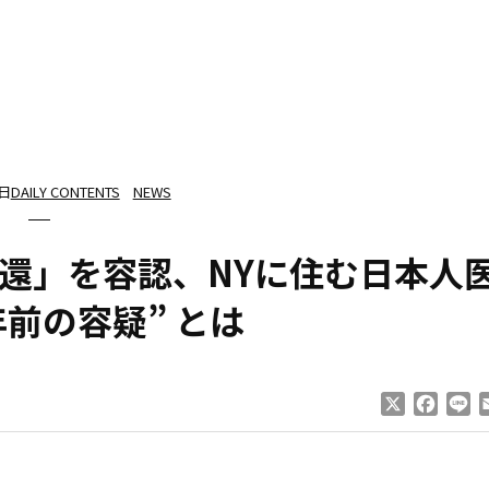
9日
DAILY CONTENTS
NEWS
還」を容認、NYに住む日本人
年前の容疑” とは
X
Faceb
Li