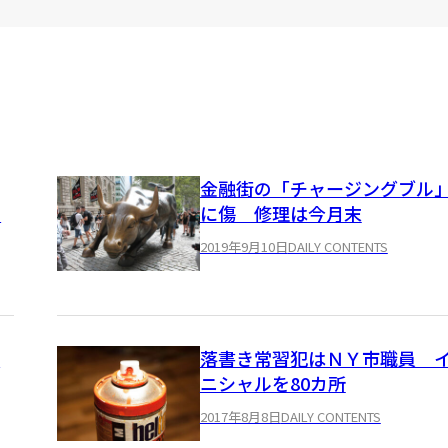
金融街の「チャージングブル
フ
に傷 修理は今月末
2019年9月10日
DAILY CONTENTS
ス
落書き常習犯はＮＹ市職員 
ニシャルを80カ所
2017年8月8日
DAILY CONTENTS