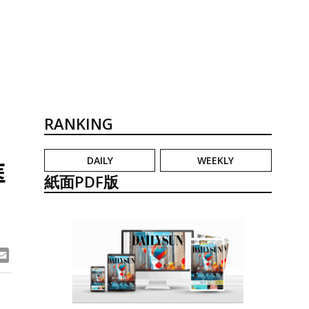
RANKING
DAILY
WEEKLY
医
紙面PDF版
ook
ne
Email