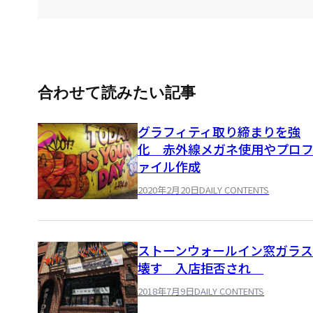
合わせて読みたい記事
グラフィティ取り締まりを強
化 赤外線メガネ使用やプロ
ァイル作成
2020年2月20日
DAILY CONTENTS
ストーンウォールイン窓ガラ
壊す 入店拒否され
2018年7月9日
DAILY CONTENTS