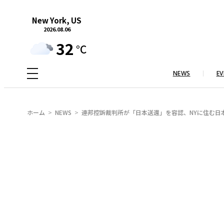
内
New York, US
容
2026.08.06
を
32
°C
ス
キ
NEWS
EV
ッ
プ
ホーム
NEWS
連邦控訴裁判所が「日本送還」を容認、NYに住む日本人