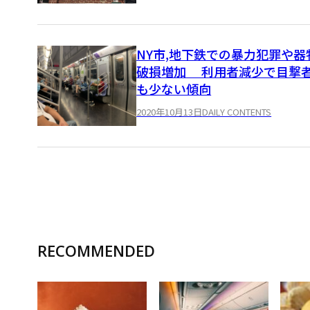
NY市,地下鉄での暴力犯罪や器
破損増加 利用者減少で目撃
も少ない傾向
2020年10月13日
DAILY CONTENTS
RECOMMENDED